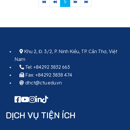
5
Khu 2, Đ. 3/2, P. Ninh Kiều, TP. Cần Thơ, Việt
Nam
Tel: +84292 3832 663
Fax: +84292 3838 474
dhct@ctu.edu.vn
DỊCH VỤ TIỆN ÍCH