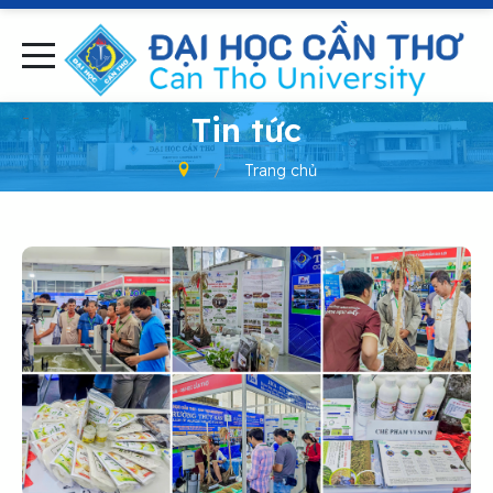
-
Tin tức
Trang chủ