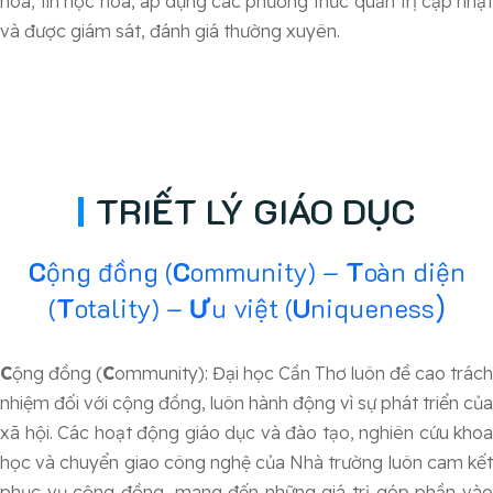
hóa, tin học hóa, áp dụng các phương thức quản trị cập nhật
và được giám sát, đánh giá thường xuyên.
TRIẾT LÝ GIÁO DỤC
C
ộng đồng (
C
ommunity) –
T
oàn diện
)
(
T
otality) –
Ư
u việt (
U
niqueness
C
ộng đồng (
C
ommunity): Đại học Cần Thơ luôn đề cao trách
nhiệm đối với cộng đồng, luôn hành động vì sự phát triển của
xã hội. Các hoạt động giáo dục và đào tạo, nghiên cứu khoa
học và chuyển giao công nghệ của Nhà trường luôn cam kết
phục vụ cộng đồng, mang đến những giá trị góp phần vào