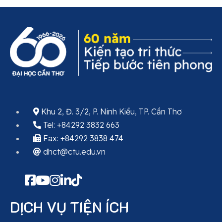
Khu 2, Đ. 3/2, P. Ninh Kiều, TP. Cần Thơ
Tel: +84292 3832 663
Fax: +84292 3838 474
dhct@ctu.edu.vn
DỊCH VỤ TIỆN ÍCH