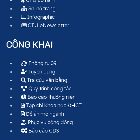
Sơ đồ trang
Infographic
CTU eNewsletter
CÔNG KHAI
Thông tư 09
Tuyển dụng
Tra cứu văn bằng
Quy trình công tác
Báo cáo thường niên
Tạp chí Khoa học ĐHCT
Đề án mở ngành
Phục vụ cộng đồng
Báo cáo CĐS