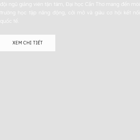
đội ngũ giảng viên tận tâm, Đại học Cần Thơ mang đến môi
trường học tập năng động, cởi mở và giàu cơ hội kết nối
quốc tế.
XEM CHI TIẾT