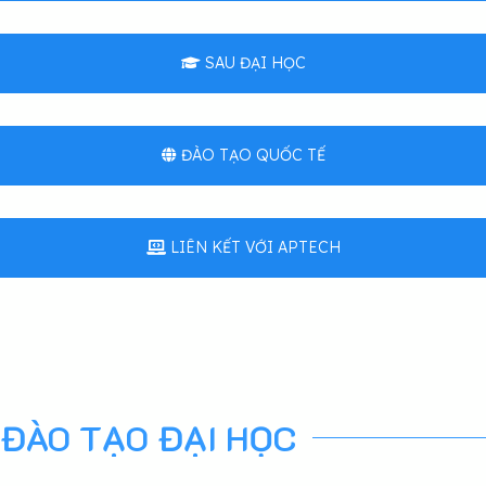
SAU ĐẠI HỌC
ĐÀO TẠO QUỐC TẾ
LIÊN KẾT VỚI APTECH
ĐÀO TẠO ĐẠI HỌC