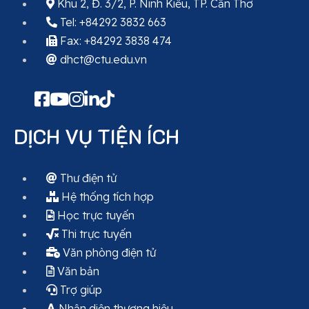
Khu 2, Đ. 3/2, P. Ninh Kiều, TP. Cần Thơ
Tel: +84292 3832 663
Fax: +84292 3838 474
dhct@ctu.edu.vn
DỊCH VỤ TIỆN ÍCH
Thư điện tử
Hệ thống tích hợp
Học trực tuyến
Thi trực tuyến
Văn phòng điện tử
Văn bản
Trợ giúp
Nhận diện thương hiệu