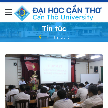
-
Tin tức
Trang chủ