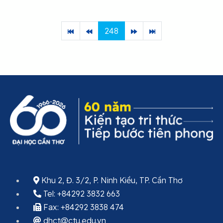
248
Khu 2, Đ. 3/2, P. Ninh Kiều, TP. Cần Thơ
Tel: +84292 3832 663
Fax: +84292 3838 474
dhct@ctu.edu.vn