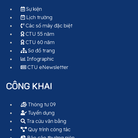
Sự kiện
Lịch trường
Các số máy đặc biệt
CTU 55 năm
CTU 60 năm
Sơ đồ trang
Infographic
CTU eNewsletter
CÔNG KHAI
Thông tư 09
Tuyển dụng
Tra cứu văn bằng
Quy trình công tác
Báo cáo thường niên