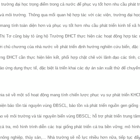
 trường đại học trọng điểm trong cả nước để phục vụ tốt hơn nhu cầu phát t
 và môi trường. Thông qua mối quan hệ hợp tác với các viện, trường đại họ
ang tính toàn diện hơn và phục vụ tốt hơn nhu cầu phát triển kinh tế xã 
Thị Tơ cũng bày tỏ ủng hộ Trường ĐHCT thực hiện các hoạt động hợp tác n
i chủ chương của nhà nước về phát triển định hướng nghiên cứu biển, đặc 
ường ĐHCT cần thực hiện liên kết, phối hợp chặt chẽ với lãnh đạo các tỉnh, 
o ứng dụng thực tế, đặc biệt là triển khai các dự án sản xuất thử để chuyể
ia sẻ về một số hoạt động mang tính chiến lược phục vụ sự phát triển KH
ực hiện bảo tồn tài nguyên vùng ĐBSCL, bảo tồn và phát triển nguồn gen giốn
 bảo vệ môi trường và tài nguyên biển vùng ĐBSCL; hỗ trợ phát triển trun
 cá tra, mô hình trình diễn các trại giống phát triển cá tra bền vững; mô hì
ng nghiệp, thủy sản,... Nhà trường sẽ nỗ lực nhiều hơn nữa, tiếp tục đẩ