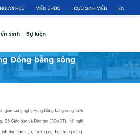
NGƯỜI HỌC
VIÊN CHỨC
CỰU SINH VIÊN
EN
ển sinh
Sự kiện
̀ng Đồng bằng sông
n giao công nghệ vùng Đồng bằng sông Cửu
g, Bộ Giáo dục và Đào tạo (GD&ĐT). Hội nghị
lãnh đạo các viện, trường đại học trong vùng.