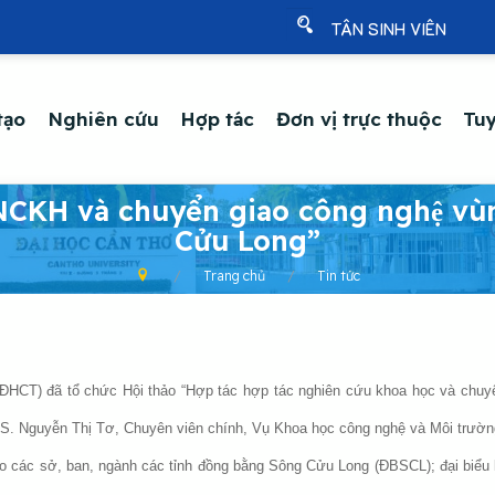
TÂN SINH VIÊN
tạo
Nghiên cứu
Hợp tác
Đơn vị trực thuộc
Tuy
́c NCKH và chuyển giao công nghệ vu
Cửu Long”
Trang chủ
Tin tức
T) đã tổ chức Hội thảo “Hợp tác hợp tác nghiên cứu khoa học và chuyể
 TS. Nguyễn Thị Tơ, Chuyên viên chính, Vụ Khoa học công nghệ và Môi trườn
đạo các sở, ban, ngành các tỉnh đồng bằng Sông Cửu Long (ĐBSCL); đại biểu 