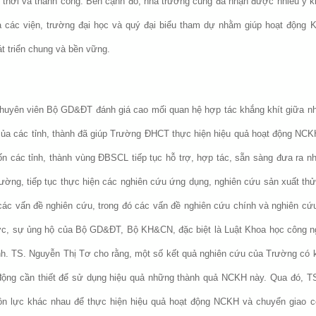
 thời và thành công. Bên cạnh đó, nhà trường cũng đã nhận được nhiều ý ki
à các viện, trường đại học và quý đại biểu tham dự nhằm giúp hoạt động
t triển chung và bền vững.
 Chuyên viên Bộ GD&ĐT đánh giá cao mối quan hệ hợp tác khắng khít giữa n
 của các tỉnh, thành đã giúp Trường ĐHCT thực hiện hiệu quả hoạt động NCKH
n các tỉnh, thành vùng ĐBSCL tiếp tục hỗ trợ, hợp tác, sẵn sàng đưa ra n
rường, tiếp tục thực hiện các nghiên cứu ứng dụng, nghiên cứu sản xuất thử
các vấn đề nghiên cứu, trong đó các vấn đề nghiên cứu chính và nghiên cứ
c, sự ủng hộ của Bộ GD&ĐT, Bộ KH&CN, đặc biệt là Luật Khoa học công ng
h. TS. Nguyễn Thị Tơ cho rằng, một số kết quả nghiên cứu của Trường có kh
t động cần thiết để sử dụng hiệu quả những thành quả NCKH này. Qua đó, 
n lực khác nhau để thực hiện hiệu quả hoạt động NCKH và chuyển giao 