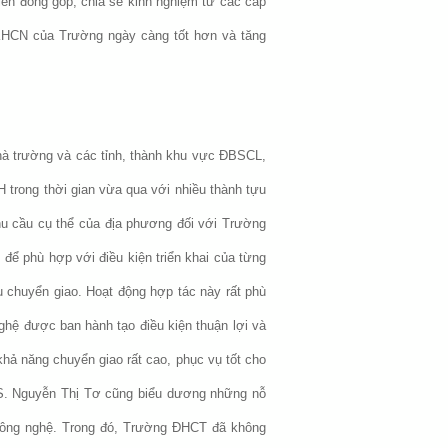
ến đóng góp, chia sẻ kinh nghiệm từ các cấp
 KHCN của Trường ngày càng tốt hơn và tăng
hà trường và các tỉnh, thành khu vực ĐBSCL,
 trong thời gian vừa qua với nhiều thành tựu
hu cầu cụ thể của địa phương đối với Trường
 để phù hợp với điều kiện triển khai của từng
u chuyển giao. Hoạt động hợp tác này rất phù
hệ được ban hành tạo điều kiện thuận lợi và
ả năng chuyển giao rất cao, phục vụ tốt cho
TS. Nguyễn Thị Tơ cũng biểu dương những nỗ
công nghệ. Trong đó, Trường ĐHCT đã không