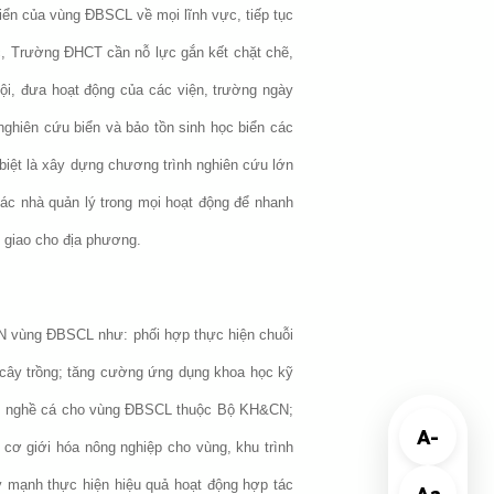
riển của vùng ĐBSCL về mọi lĩnh vực, tiếp tục
c, Trường ĐHCT cần nỗ lực gắn kết chặt chẽ,
hội, đưa hoạt động của các viện, trường ngày
ghiên cứu biển và bảo tồn sinh học biển các
biệt là xây dựng chương trình nghiên cứu lớn
các nhà quản lý trong mọi hoạt động để nhanh
n giao cho địa phương.
CN vùng ĐBSCL như: phối hợp thực hiện chuỗi
g cây trồng; tăng cường ứng dụng khoa học kỹ
g tâm nghề cá cho vùng ĐBSCL thuộc Bộ KH&CN;
A-
nh cơ giới hóa nông nghiệp cho vùng, khu trình
y mạnh thực hiện hiệu quả hoạt động hợp tác