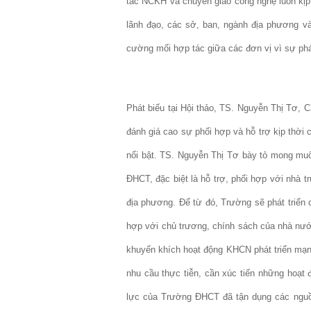
tác NCKH và chuyển giao công nghệ luôn kịp
lãnh đạo, các sở, ban, ngành địa phương v
cường mối hợp tác giữa các đơn vị vì sự phá
Phát biểu tại Hội thảo, TS. Nguyễn Thị Tơ,
đánh giá cao sự phối hợp và hỗ trợ kịp thời
nổi bật. TS. Nguyễn Thị Tơ bày tỏ mong muố
ĐHCT, đặc biệt là hỗ trợ, phối hợp với nhà t
địa phương. Để từ đó, Trường sẽ phát triển 
hợp với chủ trương, chính sách của nhà nướ
khuyến khích hoạt động KHCN phát triển mạn
nhu cầu thực tiễn, cần xúc tiến những hoạ
lực của Trường ĐHCT đã tận dụng các nguồ