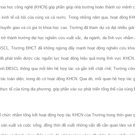
khoa học công nghệ (KHCN) góp phần giúp nhà trường hoàn thành sứ mệnh c
ển kinh tế xã hội của vùng và cả nước. Trong những năm qua, hoạt động 
yển giao và có giá trị khoa học cao. Trường đã tham dự và đạt nhiều giải
n trở thành trường đại học nghiên cứu xuất sắc, đa ngành, đa lĩnh vực nhằm
ĐBSCL, Trường ĐHCT đã không ngừng đẩy mạnh hoạt động nghiên cứu khoa
 đã phát triển được các nguồn lực hoạt động hiệu quả trong lĩnh vực KHC
hành ĐBSCL thông qua mối liên hệ hợp tác và gắn kết chặt chẽ; Trường cũng
ác toàn diện, trong đó có hoạt động KHCN. Qua đó, mối quan hệ hợp tác g
n thực tế của từng địa phương, góp phần vào sự phát triển tổng thể của vùn
hức nhằm tổng kết hoạt động hợp tác KHCN của Trường trong thời gian qua
ản xuất và cuộc sống, đồng thời đề xuất những vấn đề cần quan tâm và thự