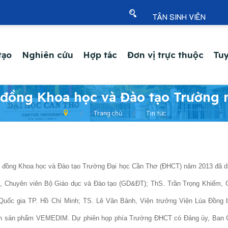
TÂN SINH VIÊN
tạo
Nghiên cứu
Hợp tác
Đơn vị trực thuộc
Tuy
 đồng Khoa học và Đào tạo Trường 
Trang chủ
Tin tức
i đồng Khoa học và Đào tạo Trường Đại học Cần Thơ (ĐHCT) năm 2013 đã di
Tơ, Chuyên viên Bộ Giáo dục và Đào tạo (GD&ĐT); ThS. Trần Trọng Khiế
Quốc gia TP. Hồ Chí Minh; TS. Lê Văn Bảnh, Viện trưởng Viện Lúa Đồng
iển sản phẩm VEMEDIM. Dự phiên họp phía Trường ĐHCT có Đảng ủy, Ban Gi