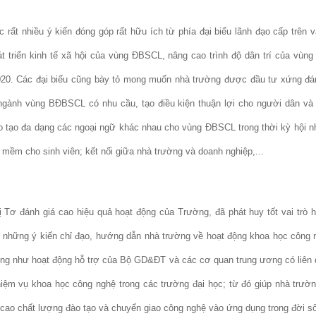
rất nhiều ý kiến đóng góp rất hữu ích từ phía đại biểu lãnh đạo cấp trên v
triển kinh tế xã hội của vùng ĐBSCL, nâng cao trình độ dân trí của vùng 
020. Các đại biểu cũng bày tỏ mong muốn nhà trường được đầu tư xứng đá
ngành vùng BĐBSCL có nhu cầu, tạo điều kiện thuận lợi cho người dân và 
 tạo đa dạng các ngoại ngữ khác nhau cho vùng ĐBSCL trong thời kỳ hội nhậ
 mềm cho sinh viên; kết nối giữa nhà trường và doanh nghiệp,...
ị Tơ đánh giá cao hiệu quả hoạt động của Trường, đã phát huy tốt vai trò hỗ
hững ý kiến chỉ đạo, hướng dẫn nhà trường về hoạt động khoa học công n
ng như hoạt động hỗ trợ của Bộ GD&ĐT và các cơ quan trung ương có liên 
hiệm vụ khoa học công nghệ trong các trường đại học; từ đó giúp nhà trườn
cao chất lượng đào tạo và chuyển giao công nghệ vào ứng dụng trong đời số