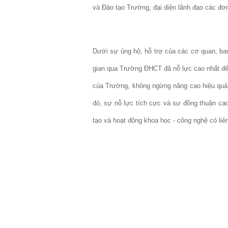
và Đào tạo Trường, đại diện lãnh đạo các đơn
Dưới sự ủng hộ, hỗ trợ của các cơ quan, ba
gian qua Trường ĐHCT đã nỗ lực cao nhất để t
của Trường, không ngừng nâng cao hiệu quả 
đó, sự nỗ lực tích cực và sự đồng thuận ca
tạo và hoạt động khoa học - công nghệ có liê