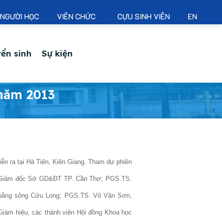
NGƯỜI HỌC
VIÊN CHỨC
CỰU SINH VIÊN
EN
ển sinh
Sự kiện
năm 2013
ễn ra tại Hà Tiên, Kiên Giang. Tham dự phiên
m, Giám đốc Sở GD&ĐT TP. Cần Thơ; PGS.TS.
 bằng sông Cửu Long; PGS.TS. Võ Văn Sơn,
ám hiệu, các thành viên Hội đồng Khoa học