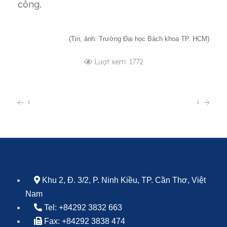
công.
(Tin, ảnh: Trường Đại học Bách khoa TP. HCM)
Lượt xem: 1772
‹
›
Khu 2, Đ. 3/2, P. Ninh Kiều, TP. Cần Thơ, Việt
Nam
Tel: +84292 3832 663
Fax: +84292 3838 474