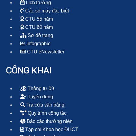
Lịch trường
Các số máy đặc biệt
CTU 55 năm
CTU 60 năm
Sơ đồ trang
Infographic
CTU eNewsletter
CÔNG KHAI
Thông tư 09
Tuyển dụng
Tra cứu văn bằng
Quy trình công tác
Báo cáo thường niên
Tạp chí Khoa học ĐHCT