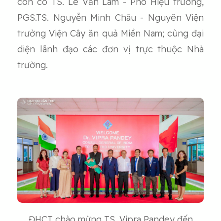
còn có TS. Lê Văn Lâm - Phó Hiệu trưởng,
PGS.TS. Nguyễn Minh Châu - Nguyên Viện
trưởng Viện Cây ăn quả Miền Nam; cùng đại
diện lãnh đạo các đơn vị trực thuộc Nhà
trường.
ĐHCT chào mừng TS. Vipra Pandey đến