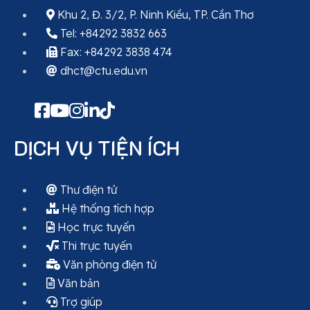
Khu 2, Đ. 3/2, P. Ninh Kiều, TP. Cần Thơ
Tel: +84292 3832 663
Fax: +84292 3838 474
dhct@ctu.edu.vn
DỊCH VỤ TIỆN ÍCH
Thư điện tử
Hệ thống tích hợp
Học trực tuyến
Thi trực tuyến
Văn phòng điện tử
Văn bản
Trợ giúp