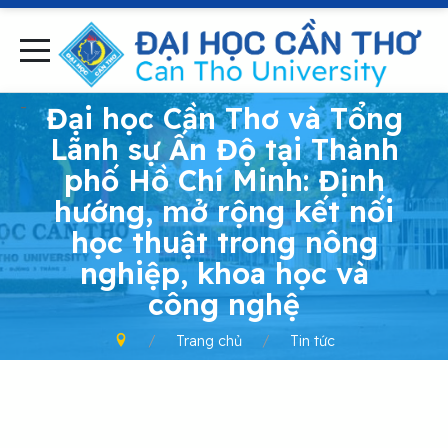
-
Đại học Cần Thơ và Tổng
Lãnh sự Ấn Độ tại Thành
phố Hồ Chí Minh: Định
hướng, mở rộng kết nối
học thuật trong nông
nghiệp, khoa học và
công nghệ
Trang chủ
Tin tức