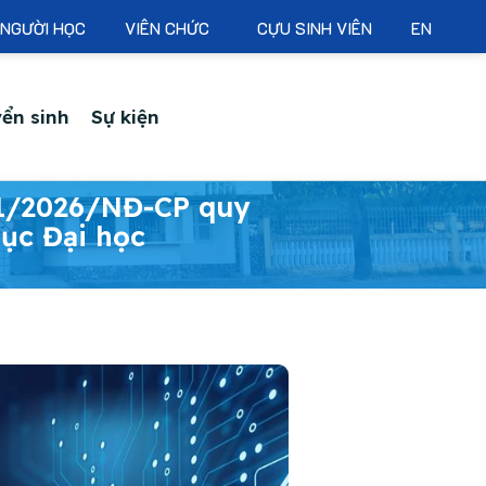
NGƯỜI HỌC
VIÊN CHỨC
CỰU SINH VIÊN
EN
ển sinh
Sự kiện
 91/2026/NĐ-CP quy
dục Đại học