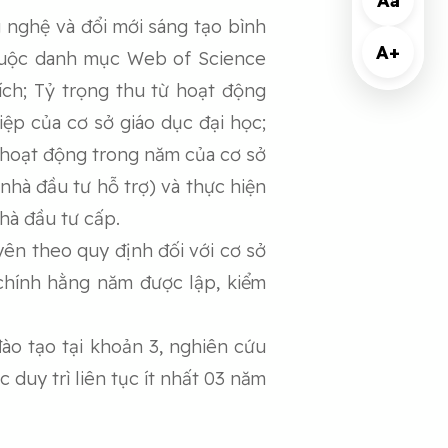
Aa
 nghệ và đổi mới sáng tạo bình
A+
thuộc danh mục Web of Science
ch; Tỷ trọng thu từ hoạt động
ệp của cơ sở giáo dục đại học;
u hoạt động trong năm của cơ sở
hà đầu tư hỗ trợ) và thực hiện
hà đầu tư cấp.
n theo quy định đối với cơ sở
 chính hằng năm được lập, kiểm
đào tạo tại khoản 3, nghiên cứu
duy trì liên tục ít nhất 03 năm