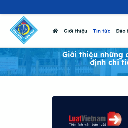
Giới thiệu
Tin tức
Đào 
-
Giới thiệu những 
định chi t