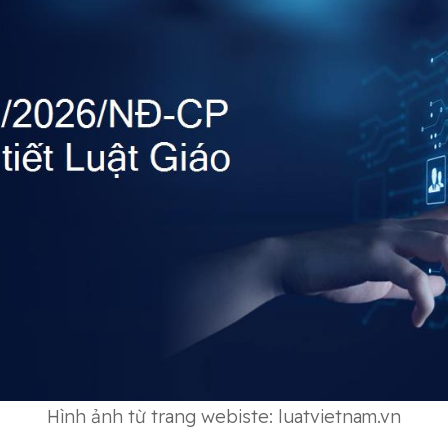
Hình ảnh từ trang webiste: luatvietnam.vn