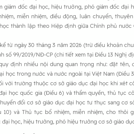
m giám đốc đại học, hiệu trưởng, phó giám đốc đại h
nhiệm, miễn nhiệm, điều động, luân chuyển, thuyê
 học thành lập theo Hiệp định giữa Chính phủ nước 
 kể từ ngày 30 tháng 3 năm 2026 (trừ điều khoản chu
 số 99/2019/NĐ-CP (chi tiết xem tại Điều 13 Nghị đị
y định nhiều nội dung quan trọng như: đặt tên, đ
ại học trong nước và nước ngoài tại Việt Nam (Điều 
đối với trường thuộc cơ sở giáo dục đại học khi xét 
đại học quốc gia (Điều 6) và thẩm quyền, thủ tục c
; Chuyển đổi cơ sở giáo dục đại học tư thục sang cơ s
u 10) và Thủ tục bổ nhiệm, miễn nhiệm, cho thôi g
đại học, hiệu trưởng, phó hiệu trưởng cơ sở giáo dục 