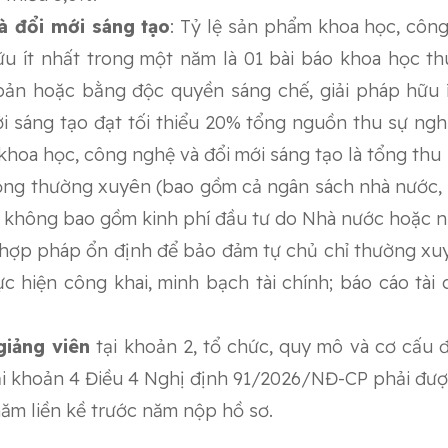
à đổi mới sáng tạo
:
Tỷ lệ sản phẩm khoa học, công
ữu ít nhất trong một năm là 01 bài báo khoa học 
ản hoặc bằng độc quyền sáng chế, giải pháp hữu í
i sáng tạo đạt tối thiểu 20% tổng nguồn thu sự nghi
khoa học, công nghệ và đổi mới sáng tạo là tổng th
động thường xuyên (bao gồm cả ngân sách nhà nước, n
không bao gồm kinh phí đầu tư do Nhà nước hoặc n
ợp pháp ổn định để bảo đảm tự chủ chỉ thường xuyê
ực hiện công khai, minh bạch tài chính; báo cáo tài
giảng viên
tại khoản 2, tổ chức, quy mô và cơ cấu 
ại khoản 4 Điều 4 Nghị định 91/2026/NĐ-CP phải được 
năm liền kề trước năm nộp hồ sơ.