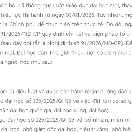
ốc hội đã thông qua Luật Giáo dục đại học mới, thay
hiệu lực thi hành từ ngày 01/01/2026. Tuy nhiên, mộ
ủa Chính phủ để thực hiện trên thực tế. Do đó, n
91/2026/NĐ-CP quy định chi tiết và biện pháp tổ c
 (sau đây gọi tắt là Nghị định số 91/2026/NĐ-CP). 
ật mới, Đại học Cần Thơ giới thiệu một số điểm mới 
và người học như sau:
m 15 điều luật và được ban hành nhằm hướng dẫn chi
c đại học số 125/2025/QH15 về việc đặt tên cơ sở giá
ận đại học quốc gia, đại học vùng, đại học;
ục đại học số 125/2025/QH15 về bổ nhiệm, miễn nhi
ại học, phó giám đốc đại học, hiệu trưởng, phó hiệ