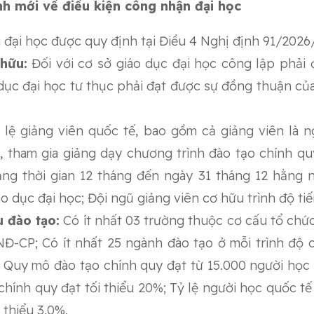
ịnh mới về điều kiện công nhận đại học
 đại học được quy định tại Điều 4 Nghị định 91/2026
 hữu:
Đối với cơ sở giáo dục đại học công lập phải 
 dục đại học tư thục phải đạt được sự đồng thuận của 
lệ giảng viên quốc tế, bao gồm cả giảng viên là 
, tham gia giảng dạy chương trình đào tạo chính quy
ng thời gian 12 tháng đến ngày 31 tháng 12 hằng n
o dục đại học; Đội ngũ giảng viên cơ hữu trình độ tiến
u đào tạo:
Có ít nhất 03 trường thuộc cơ cấu tổ chức
NĐ-CP; Có ít nhất 25 ngành đào tạo ở mỗi trình độ 
Quy mô đào tạo chính quy đạt từ 15.000 người học t
hính quy đạt tối thiểu 20%; Tỷ lệ người học quốc t
 thiểu 3,0%.