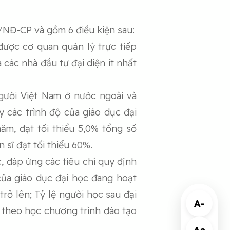
/NĐ-CP và gồm 6 điều kiện sau:
được cơ quan quản lý trực tiếp
các nhà đầu tư đại diện ít nhất
người Việt Nam ở nước ngoài và
 các trình độ của giáo dục đại
ăm, đạt tối thiểu 5,0% tổng số
 sĩ đạt tối thiểu 60%.
, đáp ứng các tiêu chí quy định
của giáo dục đại học đang hoạt
rở lên; Tỷ lệ người học sau đại
A-
ế theo học chương trình đào tạo