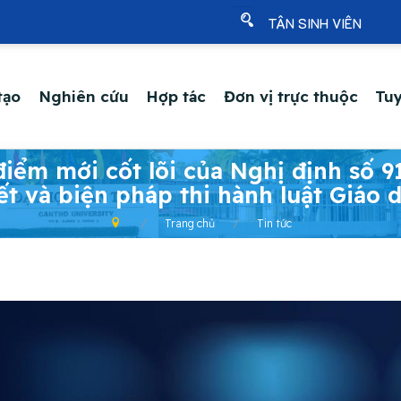
TÂN SINH VIÊN
tạo
Nghiên cứu
Hợp tác
Đơn vị trực thuộc
Tuy
điểm mới cốt lõi của Nghị định số
iết và biện pháp thi hành luật Giáo 
Trang chủ
Tin tức