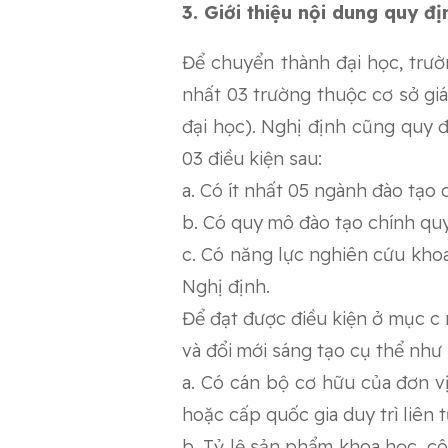
3. Giới thiệu nội dung quy đ
Để chuyển thành đại học, trườn
nhất 03 trường thuộc cơ sở giá
đại học). Nghị định cũng quy đ
03 điều kiện sau:
a. Có ít nhất 05 ngành đào tạo 
b. Có quy mô đào tạo chính quy
c. Có năng lực nghiên cứu khoa
Nghị định.
Để đạt được điều kiện ở mục c 
và đổi mới sáng tạo cụ thể như 
a. Có cán bộ cơ hữu của đơn v
hoặc cấp quốc gia duy trì liên 
b. Tỷ lệ sản phẩm khoa học, cô