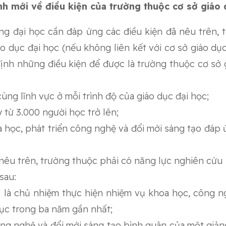
ịnh mới về điều kiện của trường thuộc cơ sở giáo 
g đại học cần đáp ứng các điều kiện đã nêu trên, t
o dục đại học (nếu không liên kết với cơ sở giáo d
ịnh những điều kiện để được là trường thuộc cơ sở 
cùng lĩnh vực ở mỗi trình độ của giáo dục đại học;
 từ 3.000 người học trở lên;
 học, phát triển công nghệ và đổi mới sáng tạo đáp 
nêu trên, trường thuộc phải có năng lực nghiên cứu
sau:
ị là chủ nhiệm thực hiện nhiệm vụ khoa học, công n
tục trong ba năm gần nhất;
ng nghệ và đổi mới sáng tạo bình quân của một giản