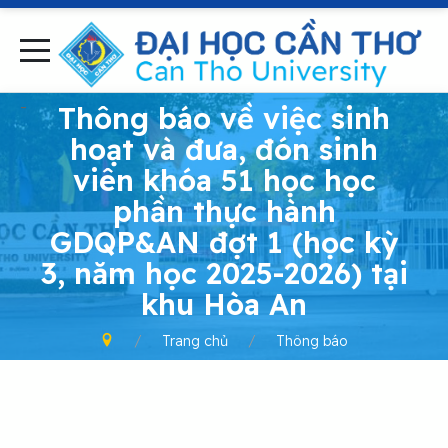
-
Thông báo về việc sinh
hoạt và đưa, đón sinh
viên khóa 51 học học
phần thực hành
GDQP&AN đợt 1 (học kỳ
3, năm học 2025-2026) tại
khu Hòa An
Trang chủ
Thông báo