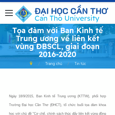
-
Tọa đàm với Ban Kinh tế
Trung ương về liên kết
vùng ĐBSCL, giai đoạn
2016-2020
Trang chủ
Tin tức
Ngày 18/9/2015, Ban Kinh tế Trung ương (KTTW), phối hợp
Trường Đại học Cần Thơ (ĐHCT), tổ chức buổi tọa đàm khoa
học với chủ đề "Cơ chế, chính sách thúc đẩy liên kết vùng đồng