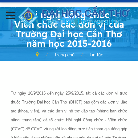
-
Hội nghị Công chức -
Viên chức các đơn vị của
Trường Đại học Cần Thơ
năm học 2015-2016
Trang chủ
Tin tức
Từ ngày 10/9/2015 đến ngày 25/9/2015, tất cả các đơn vị trực
thuộc Trường Đại học Cần Thơ (ĐHCT) bao gồm các đơn vị đào
tạo (khoa, viện), và các đơn vị hỗ trợ đào tạo (phòng ban chức
năng, trung tâm) đã tổ chức Hội nghị Công chức - Viên chức
(CCVC) để CCVC và người lao động trực tiếp tham gia đóng góp
ý kiến xây dựng những vấn đề chung của đơn vị và của Trường.