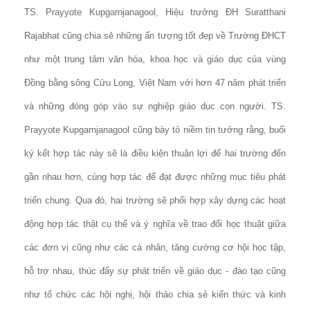
TS. Prayyote Kupgarnjanagool, Hiệu trưởng ĐH Suratthani
Rajabhat cũng chia sẻ những ấn tượng tốt đẹp về Trường ĐHCT
như một trung tâm văn hóa, khoa học và giáo dục của vùng
Đồng bằng sông Cửu Long, Việt Nam với hơn 47 năm phát triển
và những đóng góp vào sự nghiệp giáo dục con người. TS.
Prayyote Kupgarnjanagool cũng bày tỏ niềm tin tưởng rằng, buổi
ký kết hợp tác này sẽ là điều kiện thuận lợi để hai trường đến
gần nhau hơn, cùng hợp tác để đạt được những mục tiêu phát
triển chung. Qua đó, hai trường sẽ phối hợp xây dựng các hoạt
động hợp tác thật cụ thể và ý nghĩa về trao đổi học thuật giữa
các đơn vị cũng như các cá nhân, tăng cường cơ hội học tập,
hỗ trợ nhau, thúc đẩy sự phát triển về giáo dục - đào tạo cũng
như tổ chức các hội nghị, hội thảo chia sẻ kiến thức và kinh