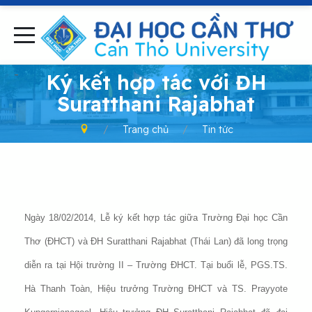
-
Ký kết hợp tác với ĐH
Suratthani Rajabhat
Trang chủ
Tin tức
Ngày 18/02/2014, Lễ ký kết hợp tác giữa Trường Đại học Cần
Thơ (ĐHCT) và ĐH Suratthani Rajabhat (Thái Lan) đã long trọng
diễn ra tại Hội trường II – Trường ĐHCT. Tại buổi lễ, PGS.TS.
Hà Thanh Toàn, Hiệu trưởng Trường ĐHCT và TS. Prayyote