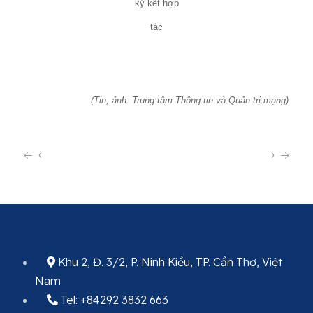
ký kết hợp
tác
(Tin, ảnh: Trung tâm Thông tin và Quản trị mạng)
‹
›
Khu 2, Đ. 3/2, P. Ninh Kiều, TP. Cần Thơ, Việt
Nam
Tel: +84292 3832 663