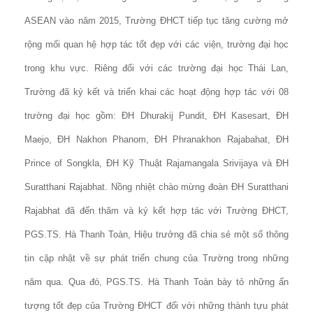
ASEAN vào năm 2015, Trường ĐHCT tiếp tục tăng cường mở
rộng mối quan hệ hợp tác tốt đẹp với các viện, trường đại học
trong khu vực. Riêng đối với các trường đại học Thái Lan,
Trường đã ký kết và triển khai các hoạt động hợp tác với 08
trường đại học gồm: ĐH Dhurakij Pundit, ĐH Kasesart, ĐH
Maejo, ĐH Nakhon Phanom, ĐH Phranakhon Rajabahat, ĐH
Prince of Songkla, ĐH Kỹ Thuật Rajamangala Srivijaya và ĐH
Suratthani Rajabhat. Nồng nhiệt chào mừng đoàn ĐH Suratthani
Rajabhat đã đến thăm và ký kết hợp tác với Trường ĐHCT,
PGS.TS. Hà Thanh Toàn, Hiệu trưởng đã chia sẻ một số thông
tin cập nhật về sự phát triển chung của Trường trong những
năm qua. Qua đó, PGS.TS. Hà Thanh Toàn bày tỏ những ấn
tượng tốt đẹp của Trường ĐHCT đối với những thành tựu phát