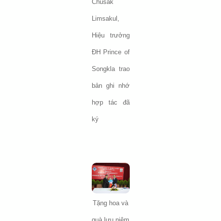
Chusak
Limsakul,
Hiệu trưởng
ĐH Prince of
Songkla trao
bản ghi nhớ
hợp tác đã
ký
Tặng hoa và
quà lưu niệm