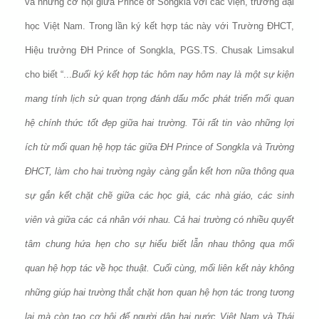
và những cơ hội giữa Prince of Songkla với các viện, trường đại
học Việt Nam. Trong lần ký kết hợp tác này với Trường ĐHCT,
Hiệu trưởng ĐH Prince of Songkla, PGS.TS. Chusak Limsakul
cho biết “...
Buổi ký kết hợp tác hôm nay hôm nay là một sự kiện
mang tính lịch sử quan trọng đánh dấu mốc phát triển mối quan
hệ chính thức tốt đẹp giữa hai trường. Tôi rất tin vào những lợi
ích từ mối quan hệ hợp tác giữa ĐH Prince of Songkla và Trường
ĐHCT, làm cho hai trường ngày càng gắn kết hơn nữa thông qua
sự gắn kết chặt chẽ giữa các học giả, các nhà giáo, các sinh
viên và giữa các cá nhân với nhau. Cả hai trường có nhiều quyết
tâm chung hứa hẹn cho sự hiểu biết lẫn nhau thông qua mối
quan hệ hợp tác về học thuật. Cuối cùng, mối liên kết này không
những giúp hai trường thắt chặt hơn quan hệ hợn tác trong tương
lai mà còn tạo cơ hội để người dân hai nước Việt Nam và Thái