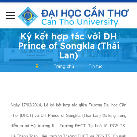
-
Ký kết hợp tác với ĐH
Prince of Songkla (Thái
Lan)
Trang chủ
Tin tức
Ngày 17/02/2014, Lễ ký kết hợp tác giữa Trường Đại học Cần
Thơ (ĐHCT) và ĐH Prince of Songkla (Thái Lan) đã long trọng
diễn ra tại Hội trường II – Trường ĐHCT. Tại buổi lễ, PGS.TS.
Hà Thanh Toàn, Hiệu trưởng Trường ĐHCT và PGS.TS. Chusak