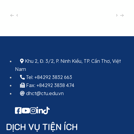
‹
›
Khu 2, Đ. 3/2, P. Ninh Kiều, TP. Cần Thơ, Việt
Nam
Tel: +84292 3832 663
Fax: +84292 3838 474
dhct@ctu.edu.vn
DỊCH VỤ TIỆN ÍCH