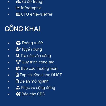
Sơ đồ trang
Infographic
CTU eNewsletter
CÔNG KHAI
Thông tư 09
Tuyển dụng
Tra cứu văn bằng
Quy trình công tác
Báo cáo thường niên
Tạp chí Khoa học ĐHCT
Đề án mở ngành
Phục vụ cộng đồng
Báo cáo CDS