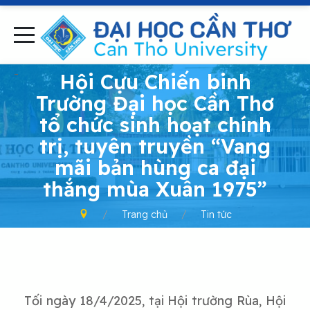
-
Hội Cựu Chiến binh
Trường Đại học Cần Thơ
tổ chức sinh hoạt chính
trị, tuyên truyền “Vang
mãi bản hùng ca đại
thắng mùa Xuân 1975”
Trang chủ
Tin tức
Tối ngày 18/4/2025, tại Hội trường Rùa, Hội