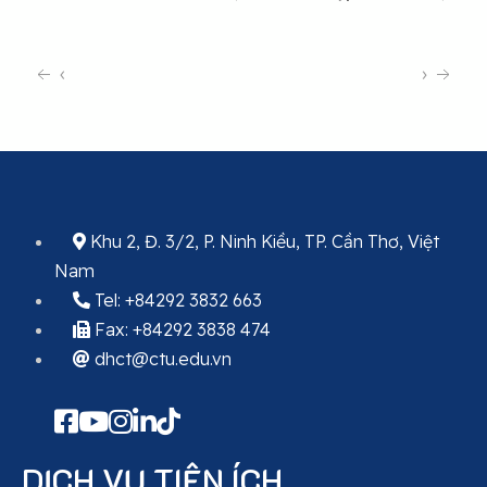
‹
›
Khu 2, Đ. 3/2, P. Ninh Kiều, TP. Cần Thơ, Việt
Nam
Tel: +84292 3832 663
Fax: +84292 3838 474
dhct@ctu.edu.vn
DỊCH VỤ TIỆN ÍCH