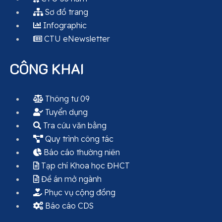
Sơ đồ trang
Infographic
CTU eNewsletter
CÔNG KHAI
Thông tư 09
Tuyển dụng
Tra cứu văn bằng
Quy trình công tác
Báo cáo thường niên
Tạp chí Khoa học ĐHCT
Đề án mở ngành
Phục vụ cộng đồng
Báo cáo CDS