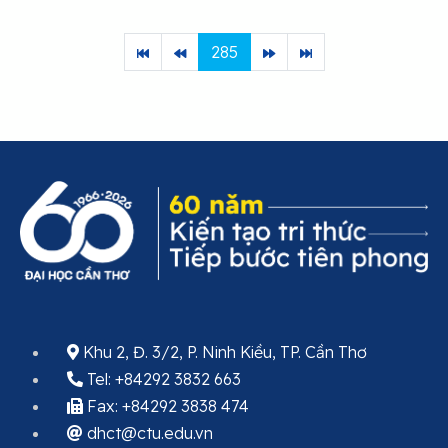
285
Khu 2, Đ. 3/2, P. Ninh Kiều, TP. Cần Thơ
Tel: +84292 3832 663
Fax: +84292 3838 474
dhct@ctu.edu.vn