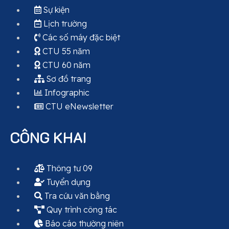
Sự kiện
Lịch trường
Các số máy đặc biệt
CTU 55 năm
CTU 60 năm
Sơ đồ trang
Infographic
CTU eNewsletter
CÔNG KHAI
Thông tư 09
Tuyển dụng
Tra cứu văn bằng
Quy trình công tác
Báo cáo thường niên