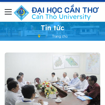
-
Tin tức
Trang chủ