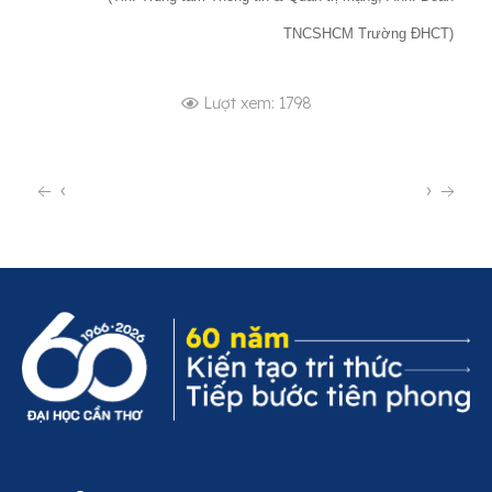
TNCSHCM Trường ĐHCT)
Lượt xem: 1798
‹
›