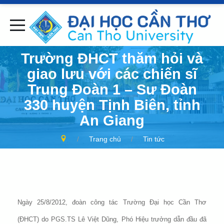
Trường ĐHCT thăm hỏi và
giao lưu với các chiến sĩ
Trung Đoàn 1 – Sư Đoàn
330 huyện Tịnh Biên, tỉnh
An Giang
Trang chủ
Tin tức
Ngày 25/8/2012, đoàn công tác Trường Đại học Cần Thơ
(ĐHCT) do PGS.TS Lê Việt Dũng, Phó Hiệu trưởng dẫn đầu đã