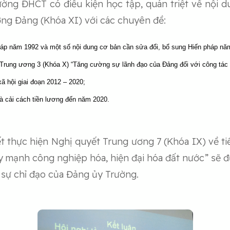
rường ĐHCT có điều kiện học tập, quán triệt về nội 
ng Đảng (Khóa XI) với các chuyên đề:
pháp năm 1992 và một số nội dung cơ bản cần sửa đổi, bổ sung Hiến pháp nă
t Trung ương 3 (Khóa X) “Tăng cường sự lãnh đạo của Đảng đối với công tác 
ã hội giai đoạn 2012 – 2020;
và cải cách tiền lương đến năm 2020.
 thực hiện Nghị quyết Trung ương 7 (Khóa IX) về ti
ẩy mạnh công nghiệp hóa, hiện đại hóa đất nước” sẽ đ
o sự chỉ đạo của Đảng ủy Trường.