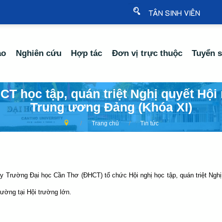
TÂN SINH VIÊN
ạo
Nghiên cứu
Hợp tác
Đơn vị trực thuộc
Tuyển s
T học tập, quán triệt Nghị quyết Hội
Trung ương Đảng (Khóa XI)
Trang chủ
Tin tức
ủy Trường Đại học Cần Thơ (ĐHCT) tổ chức Hội nghị học tập, quán triệt Ngh
ường tại Hội trường lớn.