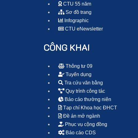
CTU 55 năm
Sơ đồ trang
Infographic
CTU eNewsletter
CÔNG KHAI
Thông tư 09
Tuyển dụng
Tra cứu văn bằng
Quy trình công tác
Báo cáo thường niên
Tạp chí Khoa học ĐHCT
Đề án mở ngành
Phục vụ cộng đồng
Báo cáo CDS