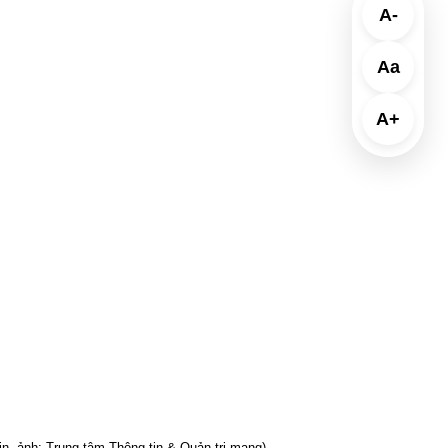
A-
Aa
A+
in, ảnh: Trung tâm Thông tin & Quản trị mạng)