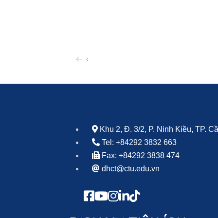
‹
Khu 2, Đ. 3/2, P. Ninh Kiều, TP. 
Tel: +84292 3832 663
Fax: +84292 3838 474
dhct@ctu.edu.vn