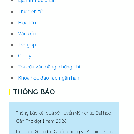
Lịch thi học phần
Thư điện tử
Học liệu
Văn bản
Trợ giúp
Góp ý
Tra cứu văn bằng, chứng chỉ
Khóa học đào tạo ngắn hạn
THÔNG BÁO
Thông báo kết quả xét tuyển viên chức Đại học
Cần Thơ đợt 1 năm 2026
Lịch học Giáo dục Quốc phòng và An ninh khóa