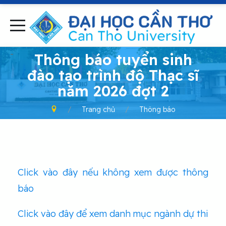
-
Thông báo tuyển sinh
đào tạo trình độ Thạc sĩ
năm 2026 đợt 2
Trang chủ
Thông báo
Click vào đây nếu không xem được thông
báo
Click vào đây để xem danh mục ngành dự thi