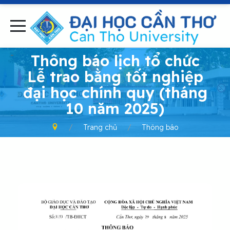
-
Thông báo lịch tổ chức
Lễ trao bằng tốt nghiệp
đại học chính quy (tháng
10 năm 2025)
Trang chủ
Thông báo