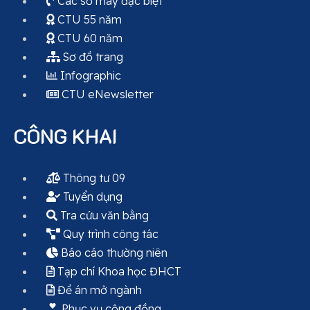
Các số máy đặc biệt
CTU 55 năm
CTU 60 năm
Sơ đồ trang
Infographic
CTU eNewsletter
CÔNG KHAI
Thông tư 09
Tuyển dụng
Tra cứu văn bằng
Quy trình công tác
Báo cáo thường niên
Tạp chí Khoa học ĐHCT
Đề án mở ngành
Phục vụ cộng đồng