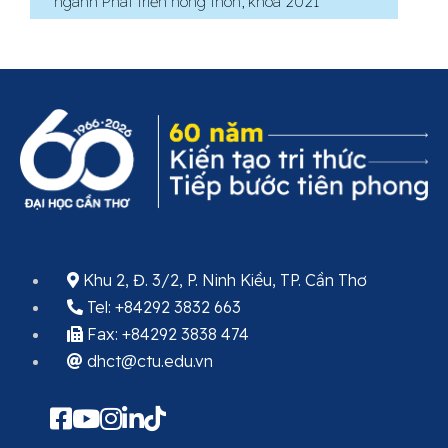
ngành Phát triển nông thôn, khóa 2021
Khu 2, Đ. 3/2, P. Ninh Kiều, TP. Cần Thơ
Tel: +84292 3832 663
Fax: +84292 3838 474
dhct@ctu.edu.vn