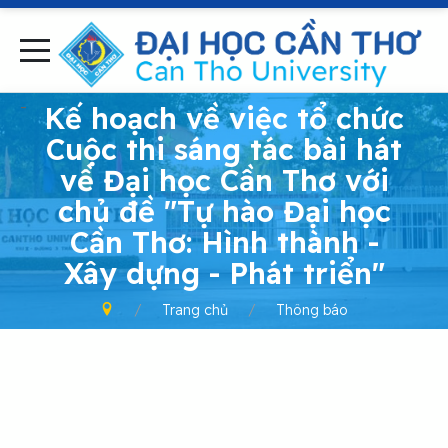
-
Kế hoạch về việc tổ chức
Cuộc thi sáng tác bài hát
về Đại học Cần Thơ với
chủ đề "Tự hào Đại học
Cần Thơ: Hình thành -
Xây dựng - Phát triển"
Trang chủ
Thông báo