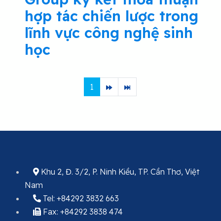
hợp tác chiến lược trong
lĩnh vực công nghệ sinh
học
1
Khu 2, Đ. 3/2, P. Ninh Kiều, TP. Cần Thơ, Việt
Nam
Tel: +84292 3832 663
Fax: +84292 3838 474