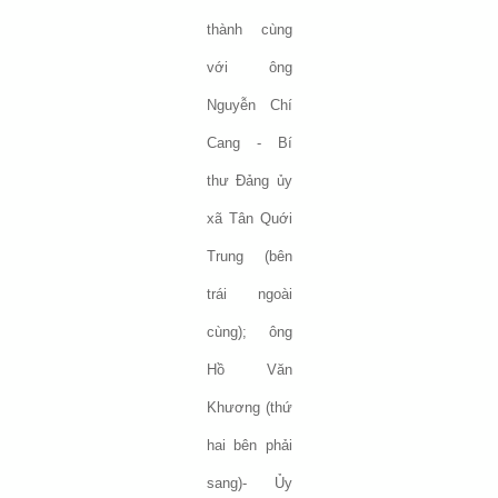
thành cùng
với ông
Nguyễn Chí
Cang - Bí
thư Đảng ủy
xã Tân Quới
Trung (bên
trái ngoài
cùng); ông
Hồ Văn
Khương (thứ
hai bên phải
sang)- Ủy