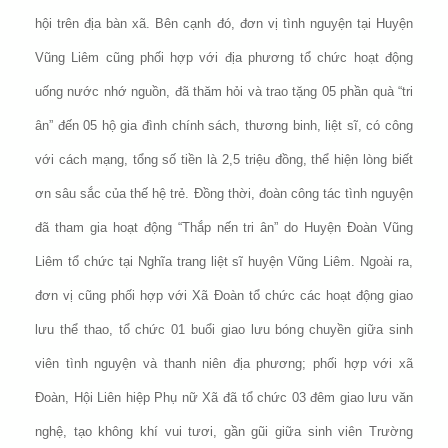
hội trên địa bàn xã. Bên cạnh đó, đơn vị tình nguyện tại Huyện
Vũng Liêm cũng phối hợp với địa phương tổ chức hoạt động
uống nước nhớ nguồn, đã thăm hỏi và trao tặng 05 phần quà “tri
ân” đến 05 hộ gia đình chính sách, thương binh, liệt sĩ, có công
với cách mạng, tổng số tiền là 2,5 triệu đồng,
thể hiện lòng biết
ơn sâu sắc của thế hệ trẻ.
Đồng thời, đoàn công tác tình nguyện
đã tham gia hoạt động “Thắp nến tri ân” do Huyện Đoàn Vũng
Liêm tổ chức tại Nghĩa trang liệt sĩ huyện Vũng Liêm. Ngoài ra,
đơn vị cũng phối hợp với Xã Đoàn tổ chức các hoạt động giao
lưu thể thao, tổ chức 01 buổi giao lưu bóng chuyền giữa sinh
viên tình nguyện và thanh niên địa phương; phối hợp với xã
Đoàn, Hội Liên hiệp Phụ nữ Xã đã tổ chức 03 đêm giao lưu văn
nghệ, tạo không khí vui tươi, gần gũi giữa sinh viên Trường