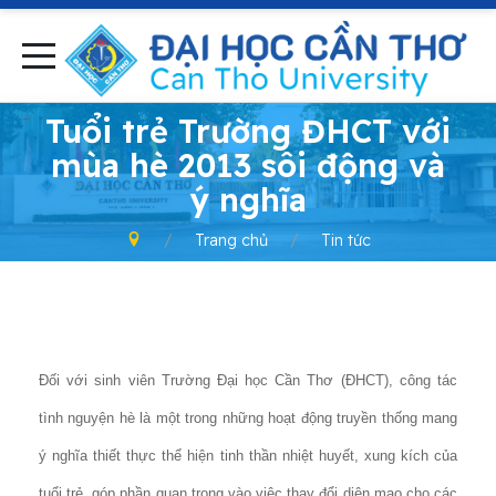
-
Tuổi trẻ Trường ĐHCT với
mùa hè 2013 sôi động và
ý nghĩa
Trang chủ
Tin tức
Đối với sinh viên Trường Đại học Cần Thơ (ĐHCT), công tác
tình nguyện hè là một trong những hoạt động truyền thống mang
ý nghĩa thiết thực thể hiện tinh thần nhiệt huyết, xung kích của
tuổi trẻ, góp phần quan trọng vào việc thay đổi diện mạo cho các