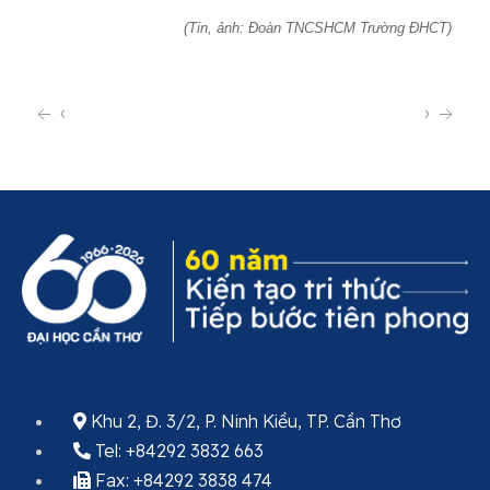
(Tin, ảnh: Đoàn TNCSHCM Trường ĐHCT)
‹
›
Khu 2, Đ. 3/2, P. Ninh Kiều, TP. Cần Thơ
Tel: +84292 3832 663
Fax: +84292 3838 474