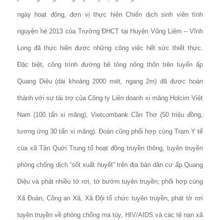
ngày hoạt động, đơn vị thực hiện Chiến dịch sinh viên tình
nguyện hè 2013 của Trường ĐHCT tại Huyện Vũng Liêm – Vĩnh
Long đã thực hiện được những công việc hết sức thiết thực.
Đặc biệt, công trình đường bê tông nông thôn trên tuyến ấp
Quang Diệu (dài khoảng 2000 mét, ngang 2m) đã được hoàn
thành với sự tài trợ của Công ty Liên doanh xi măng Holcim Việt
Nam (100 tấn xi măng), Vietcombank Cần Thơ (50 triệu đồng,
tương ứng 30 tấn xi măng). Đoàn cũng phối hợp cùng Trạm Y tế
của xã Tân Quới Trung tổ hoạt động truyền thông, tuyên truyền
phòng chống dịch “sốt xuất huyết” trên địa bàn dân cư ấp Quang
Diệu và phát nhiều tờ rơi, tờ bướm tuyên truyền; phối hợp cùng
Xã Đoàn, Công an Xã, Xã Đội tổ chức tuyên truyền, phát tờ rơi
tuyên truyền về phòng chống ma túy, HIV/AIDS và các tệ nạn xã