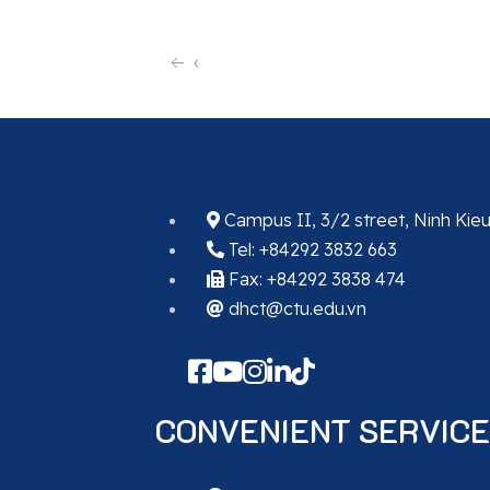
‹
Campus II, 3/2 street, Ninh Kie
Tel: +84292 3832 663
Fax: +84292 3838 474
dhct@ctu.edu.vn
CONVENIENT SERVICE