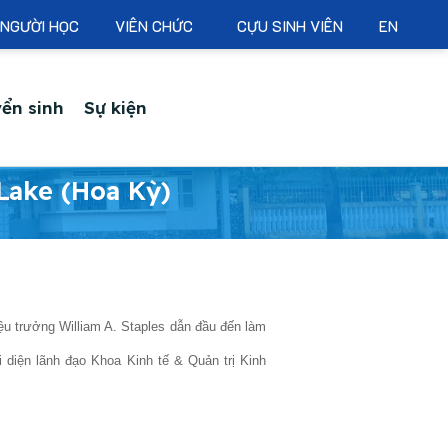
NGƯỜI HỌC
VIÊN CHỨC
CỰU SINH VIÊN
EN
ển sinh
Sự kiện
Lake (Hoa Kỳ)
u trưởng William A. Staples dẫn đầu đến làm
diện lãnh đạo Khoa Kinh tế & Quản trị Kinh