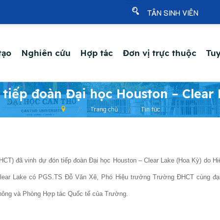
TÂN SINH VIÊN
tạo
Nghiên cứu
Hợp tác
Đơn vị trực thuộc
Tuy
tiếp đoàn Đại học Houston – Clear 
Trang chủ
Tin tức
CT) đã vinh dự đón tiếp đoàn Đại học Houston – Clear Lake (Hoa Kỳ) do Hiệ
Clear Lake có PGS.TS Đỗ Văn Xê, Phó Hiệu trưởng Trường ĐHCT cùng đại 
thông và Phòng Hợp tác Quốc tế của Trường.