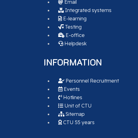
Email
Integrated systems
E-learning
Testing
E-office
Helpdesk
INFORMATION
Personnel Recruitment
Events
Hotlines
Unit of CTU
Sitemap
CTU 55 years