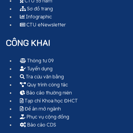
CTU 55 năm
Sơ đồ trang
Infographic
CTU eNewsletter
CÔNG KHAI
Thông tư 09
Tuyển dụng
Tra cứu văn bằng
Quy trình công tác
Báo cáo thường niên
Tạp chí Khoa học ĐHCT
Đề án mở ngành
Phục vụ cộng đồng
Báo cáo CDS