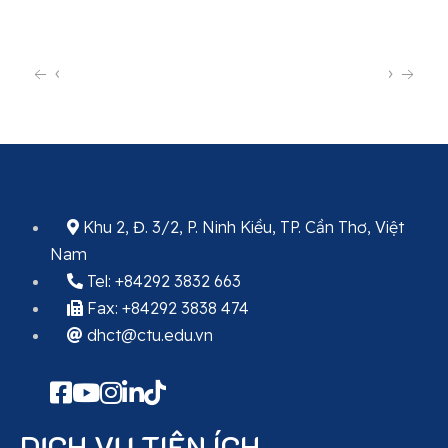
‹
›
Khu 2, Đ. 3/2, P. Ninh Kiều, TP. Cần Thơ, Việt
Nam
Tel: +84292 3832 663
Fax: +84292 3838 474
dhct@ctu.edu.vn
DỊCH VỤ TIỆN ÍCH