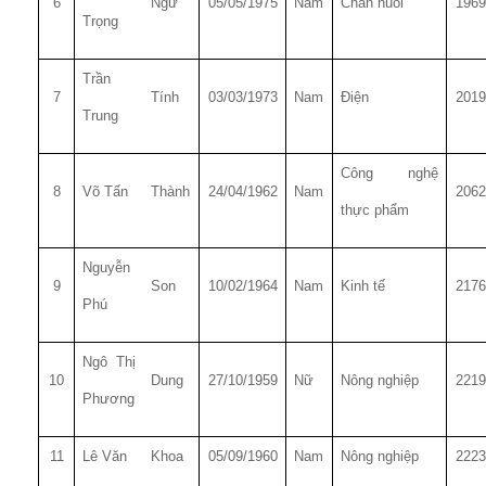
6
Ngữ
05/05/1975
Nam
Chăn nuôi
1969
Trọng
Trần
7
Tính
03/03/1973
Nam
Điện
2019
Trung
Công nghệ
8
Võ Tấn
Thành
24/04/1962
Nam
2062
thực phẩm
Nguyễn
9
Son
10/02/1964
Nam
Kinh tế
2176
Phú
Ngô Thị
10
Dung
27/10/1959
Nữ
Nông nghiệp
2219
Phương
11
Lê Văn
Khoa
05/09/1960
Nam
Nông nghiệp
2223