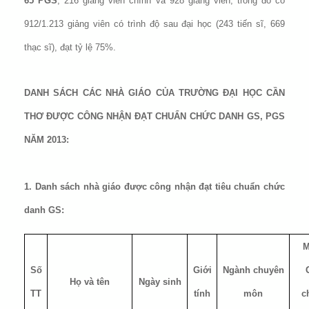
65 PGS
, 216 giảng viên chính và 928
giảng viên, trong đó có
912/1.213 giảng viên có trình độ sau đại học (243 tiến sĩ, 669
thạc sĩ), đạt tỷ lệ 75%.
DANH SÁCH CÁC NHÀ GIÁO CỦA TRƯỜNG ĐẠI HỌC CẦN
THƠ ĐƯỢC CÔNG NHẬN ĐẠT CHUẨN CHỨC DANH GS, PGS
NĂM 2013:
1. Danh sách nhà giáo được công nhận đạt tiêu chuẩn chức
danh GS:
M
Số
Giới
Ngành chuyên
Họ và tên
Ngày sinh
TT
tính
môn
c