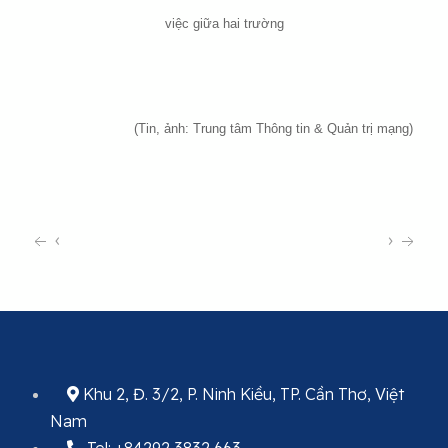
việc giữa hai trường
(Tin, ảnh: Trung tâm Thông tin & Quản trị mạng)
‹
›
Khu 2, Đ. 3/2, P. Ninh Kiều, TP. Cần Thơ, Việt
Nam