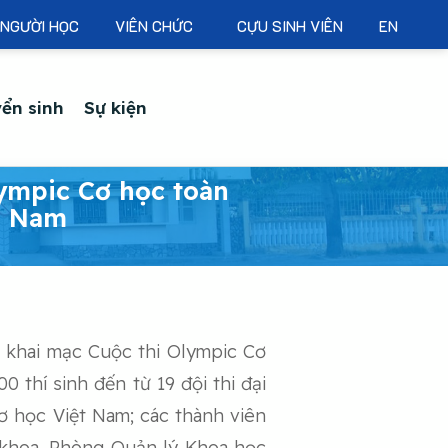
NGƯỜI HỌC
VIÊN CHỨC
CỰU SINH VIÊN
EN
ển sinh
Sự kiện
lympic Cơ học toàn
a Nam
 khai mạc Cuộc thi Olympic Cơ
 thí sinh đến từ 19 đội thi đại
ơ học Việt Nam; các thành viên
h khoa, Phòng Quản lý Khoa học