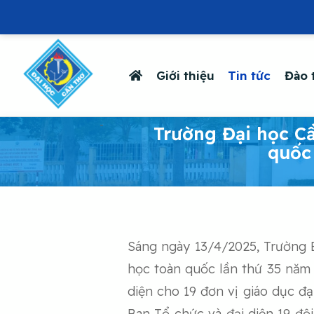
Giới thiệu
Tin tức
Đào 
-
Trường Đại học Cầ
quốc
Sáng ngày 13/4/2025, Trường 
học toàn quốc lần thứ 35 năm 2
diện cho 19 đơn vị giáo dục đ
Ban Tổ chức và đại diện 19 độ