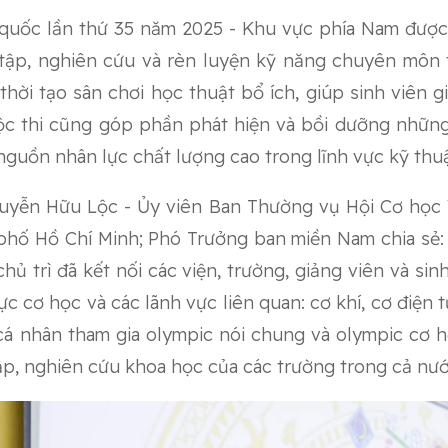
 quốc lần thứ 35 năm 2025 - Khu vực phía Nam đượ
tập, nghiên cứu và rèn luyện kỹ năng chuyên môn 
thời tạo sân chơi học thuật bổ ích, giúp sinh viên gi
uộc thi cũng góp phần phát hiện và bồi dưỡng những 
 nguồn nhân lực chất lượng cao trong lĩnh vực kỹ thu
guyễn Hữu Lộc - Ủy viên Ban Thường vụ Hội Cơ học
phố Hồ Chí Minh; Phó Trưởng ban miền Nam chia sẻ:
ủ trì đã kết nối các viện, trường, giảng viên và sin
c cơ học và các lãnh vực liên quan: cơ khí, cơ điện 
 cá nhân tham gia olympic nói chung và olympic cơ 
ập, nghiên cứu khoa học của các trường trong cả nướ