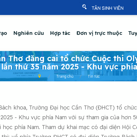
TÂN SINH VIÊN
tạo
Nghiên cứu
Hợp tác
Đơn vị trực thuộc
Tuy
n Thơ đăng cai tổ chức Cuộc thi O
 lần thứ 35 năm 2025 - Khu vực phí
Trang chủ
Tin tức
Bách khoa, Trường Đại học Cần Thơ (ĐHCT) tổ chức
025 - Khu vực phía Nam với sự tham gia của hơn 500
ại học phía Nam. Tham dự khai mạc có đại diện Hội C
i thi; về phía Trường ĐHCT có đại diện Trường Bác