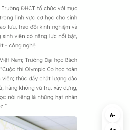
c Trường ĐHCT tổ chức với mục
trong lĩnh vực cơ học cho sinh
ao lưu, trao đổi kinh nghiệm và
sinh viên có năng lực nổi bật,
ật – công nghệ.
 Việt Nam; Trường Đại học Bách
 “Cuộc thi Olympic Cơ học toàn
h viên; thúc đẩy chất lượng đào
tử, hàng không vũ trụ. xây dựng,
học nói riêng là những hạt nhân
c.”
A-