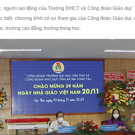
c, người lao động của Trường ĐHCT và Công đoàn Giáo dục T
 biệt, chương trình có sự tham gia của Công đoàn Giáo dục c
c, trường cao đẳng, trường trung học.