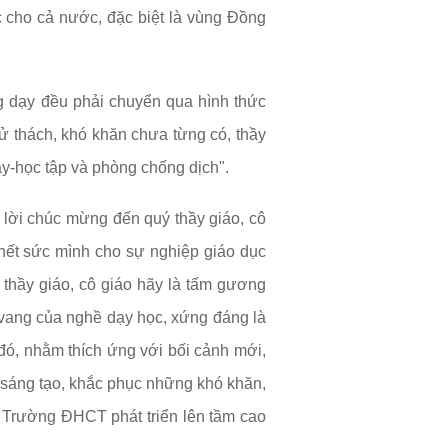
ực cho cả nước, đặc biệt là vùng Đồng
g dạy đều phải chuyển qua hình thức
hử thách, khó khăn chưa từng có, thầy
ạy-học tập và phòng chống dịch".
ời chúc mừng đến quý thầy giáo, cô
hết sức mình cho sự nghiệp giáo dục
thầy giáo, cô giáo hãy là tấm gương
vẻ vang của nghề dạy học, xứng đáng là
đó, nhằm thích ứng với bối cảnh mới,
, sáng tạo, khắc phục những khó khăn,
 Trường ĐHCT phát triển lên tầm cao