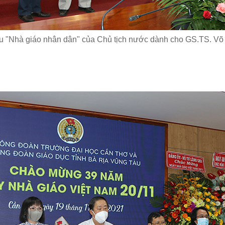
u "Nhà giáo nhân dân" của Chủ tịch nước dành cho GS.TS. Võ