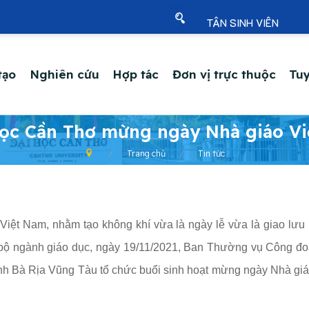
TÂN SINH VIÊN
tạo
Nghiên cứu
Hợp tác
Đơn vị trực thuộc
Tuy
học Cần Thơ mừng ngày Nhà giáo Vi
Trang chủ
Tin tức
t Nam, nhằm tạo không khí vừa là ngày lễ vừa là giao lưu h
án bộ ngành giáo dục, ngày 19/11/2021, Ban Thường vụ Công
h Bà Rịa Vũng Tàu tổ chức buổi sinh hoạt mừng ngày Nhà giá