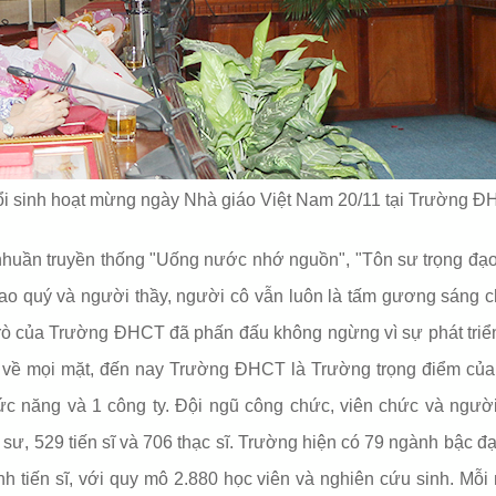
i sinh hoạt mừng ngày Nhà giáo Việt Nam 20/11 tại Trường 
ần truyền thống "Uống nước nhớ nguồn", "Tôn sư trọng đạo", dù la
cao quý và người thầy, người cô vẫn luôn là tấm gương sáng ch
à trò của Trường ĐHCT đã phấn đấu không ngừng vì sự phát tri
về mọi mặt, đến nay Trường ĐHCT là Trường trọng điểm của c
ức năng và 1 công ty. Đội ngũ công chức, viên chức và ngườ
sư, 529 tiến sĩ và 706 thạc sĩ. Trường hiện có 79 ngành bậc đạ
h tiến sĩ, với quy mô 2.880 học viên và nghiên cứu sinh. Mỗ