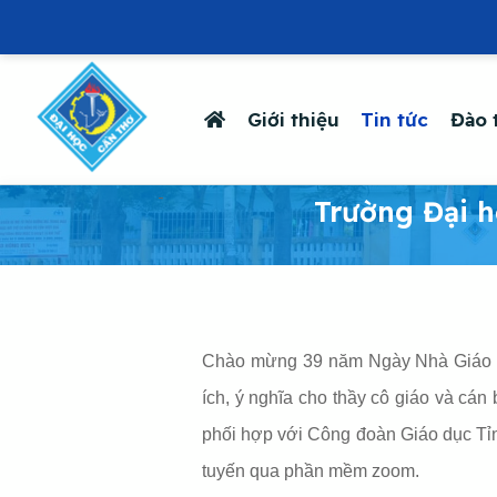
Giới thiệu
Tin tức
Đào 
-
Trường Đại 
Chào mừng 39 năm Ngày Nhà Giáo Việ
ích, ý nghĩa cho thầy cô giáo và c
phối hợp với Công đoàn Giáo dục Tỉn
tuyến qua phần mềm zoom.