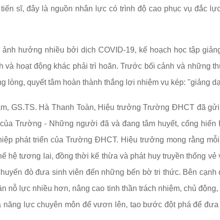
à tiến sĩ, đây là nguồn nhân lực có trình độ cao phục vụ đắc l
 ảnh hưởng nhiều bởi dịch COVID-19, kế hoạch học tập giản
ình và hoạt động khác phải trì hoãn. Trước bối cảnh và những t
 lòng, quyết tâm hoàn thành thắng lợi nhiệm vụ kép: "giảng d
am, GS.TS. Hà Thanh Toàn, Hiệu trưởng Trường ĐHCT đã gửi l
 của Trường - Những người đã và đang tâm huyết, cống hiến 
iệp phát triển của Trường ĐHCT. Hiệu trưởng mong rằng mỗi 
 thế hệ tương lai, đồng thời kế thừa và phát huy truyền thống 
huyến đò đưa sinh viên đến những bến bờ tri thức. Bên cạnh 
ần nỗ lực nhiều hơn, nâng cao tinh thần trách nhiệm, chủ động
 năng lực chuyên môn để vươn lên, tạo bước đột phá để đưa