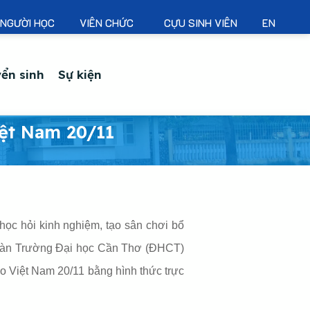
NGƯỜI HỌC
VIÊN CHỨC
CỰU SINH VIÊN
EN
ển sinh
Sự kiện
ệt Nam 20/11
ọc hỏi kinh nghiệm, tạo sân chơi bổ
 đoàn Trường Đại học Cần Thơ (ĐHCT)
o Việt Nam 20/11 bằng hình thức trực