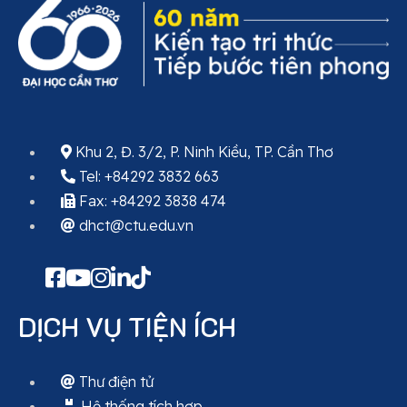
Khu 2, Đ. 3/2, P. Ninh Kiều, TP. Cần Thơ
Tel: +84292 3832 663
Fax: +84292 3838 474
dhct@ctu.edu.vn
DỊCH VỤ TIỆN ÍCH
Thư điện tử
Hệ thống tích hợp