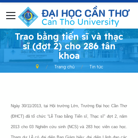
-
Trao bằng tiến sĩ và thạc
sĩ (đợt 2) cho 286 tân
khoa
Trang chủ
Tin tức
Ngày 30/11/2013, tại Hội trường Lớn, Trường Đại học Cần Thơ
(ĐHCT) đã tổ chức “Lễ Trao bằng Tiến sĩ, Thạc sĩ” đợt 2, năm
2013 cho 03 Nghiên cứu sinh (NCS) và 283 học viên cao học.
Tham dự Lễ có đại diện Ban Giám hiệu; đại diện Lãnh đạo các