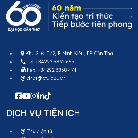
Khu 2, Đ. 3/2, P. Ninh Kiều, TP. Cần Thơ
Tel: +84292 3832 663
Fax: +84292 3838 474
dhct@ctu.edu.vn
DỊCH VỤ TIỆN ÍCH
Thư điện tử