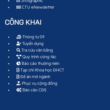
Infographic
CTU eNewsletter
CÔNG KHAI
Thông tư 09
Tuyển dụng
Tra cứu văn bằng
Quy trình công tác
Báo cáo thường niên
Tạp chí Khoa học ĐHCT
Đề án mở ngành
Phục vụ cộng đồng
Báo cáo CĐS