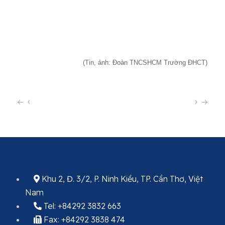
(Tin, ảnh: Đoàn TNCSHCM Trường ĐHCT)
‹
›
Khu 2, Đ. 3/2, P. Ninh Kiều, TP. Cần Thơ, Việt
Nam
Tel: +84292 3832 663
Fax: +84292 3838 474