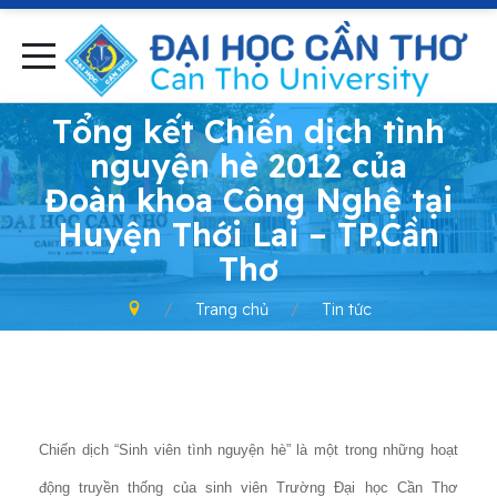
-
Tổng kết Chiến dịch tình
nguyện hè 2012 của
Đoàn khoa Công Nghệ tại
Huyện Thới Lai – TP.Cần
Thơ
Trang chủ
Tin tức
Chiến dịch “Sinh viên tình nguyện hè” là một trong những hoạt
động truyền thống của sinh viên Trường Đại học Cần Thơ