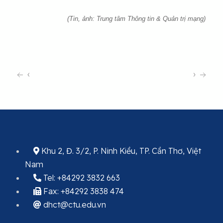
(Tin, ảnh: Trung tâm Thông tin & Quản trị mạng)
‹
›
Khu 2, Đ. 3/2, P. Ninh Kiều, TP. Cần Thơ, Việt
Nam
Tel: +84292 3832 663
Fax: +84292 3838 474
dhct@ctu.edu.vn