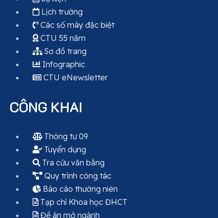
Lịch trường
Các số máy đặc biệt
CTU 55 năm
Sơ đồ trang
Infographic
CTU eNewsletter
CÔNG KHAI
Thông tư 09
Tuyển dụng
Tra cứu văn bằng
Quy trình công tác
Báo cáo thường niên
Tạp chí Khoa học ĐHCT
Đề án mở ngành