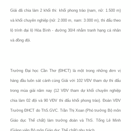
Giải đã chia làm 2 khối thi: khối phong trào (nam, nữ: 1.500 m)
và khối chuyên nghiệp (nữ: 2.000 m, nam: 3.000 m), thi đấu theo
lộ trình đại lộ Hòa Bình - đường 30/4 nhằm tranh hạng cá nhân
và đồng đội.
Trường Đại học Cần Thơ (ĐHCT) là một trong những đơn vị
hàng đầu luôn sát cánh cùng Giải với 102 VĐV tham dự thi đấu
trong mùa giải năm nay (12 VĐV tham dự khối chuyên nghiệp
chia làm 02 đội và 90 VĐV thi đấu khối phong trào). Đoàn VĐV
Trường ĐHCT do ThS.GVC. Trần Thị Xoan (Phó trưởng Bộ môn
Giáo dục Thể chất) làm trưởng đoàn và ThS. Tống Lê Minh
(Giảng viên Bộ môn Giáo dục Thể chất) phụ trách.