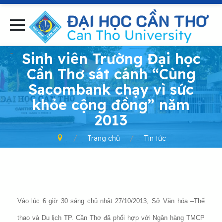
-
Sinh viên Trường Đại học
Cần Thơ sát cánh “Cùng
Sacombank chạy vì sức
khỏe cộng đồng” năm
2013
Trang chủ
Tin tức
Vào lúc 6 giờ 30 sáng chủ nhật 27/10/2013, Sở Văn hóa –Thể
thao và Du lịch TP. Cần Thơ đã phối hợp với Ngân hàng TMCP