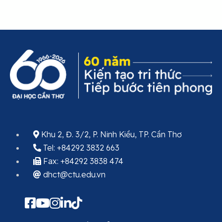
Khu 2, Đ. 3/2, P. Ninh Kiều, TP. Cần Thơ
Tel: +84292 3832 663
Fax: +84292 3838 474
dhct@ctu.edu.vn