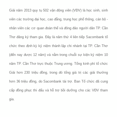
Giải năm 2013 quy tụ 502 vận động viên (VĐV) là học sinh, sinh
viên các trường đại học, cao đẳng, trung học phổ thông, cán bộ -
nhân viên các cơ quan đoàn thể và đông đảo người dân TP. Cần
Thơ đăng ký tham gia. Đây là năm thứ 4 liên tiếp Sacombank tổ
chức theo định kỳ kỷ niệm thành lập chi nhánh tại TP. Cần Thơ
(đến nay được 12 năm) và nằm trong chuỗi sự kiện kỷ niệm 10
năm TP. Cần Thơ trực thuộc Trung ương. Tổng kinh phí tổ chức
Giải hơn 230 triệu đồng, trong đó tổng giá trị các giải thưởng
hơn 36 triệu đồng, do Sacombank tài trợ. Ban Tổ chức đã cung
cấp đồng phục thi đấu và hỗ trợ bồi dưỡng cho các VĐV tham
gia.