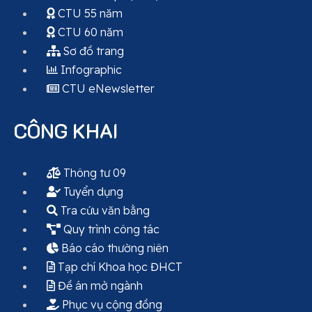
CTU 55 năm
CTU 60 năm
Sơ đồ trang
Infographic
CTU eNewsletter
CÔNG KHAI
Thông tư 09
Tuyển dụng
Tra cứu văn bằng
Quy trình công tác
Báo cáo thường niên
Tạp chí Khoa học ĐHCT
Đề án mở ngành
Phục vụ cộng đồng