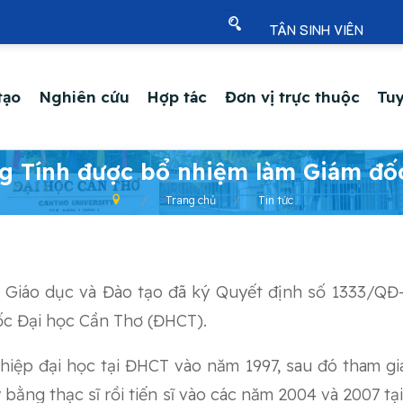
TÂN SINH VIÊN
tạo
Nghiên cứu
Hợp tác
Đơn vị trực thuộc
Tuy
ng Tính được bổ nhiệm làm Giám đố
Trang chủ
Tin tức
 Giáo dục và Đào tạo đã ký Quyết định số 1333/Q
ốc Đại học Cần Thơ (ĐHCT).
hiệp đại học tại ĐHCT vào năm 1997, sau đó tham gi
y bằng thạc sĩ rồi tiến sĩ vào các năm 2004 và 2007 t