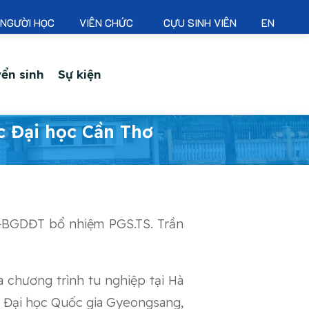
NGƯỜI HỌC
VIÊN CHỨC
CỰU SINH VIÊN
EN
ển sinh
Sự kiện
c Đại học Cần Thơ
Đ-BGDĐT bổ nhiệm PGS.TS. Trần
a chương trình tu nghiệp tại Hà
ại Đại học Quốc gia Gyeongsang,