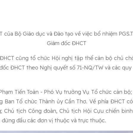
của Bộ Giáo dục và Đào tạo về việc bổ nhiệm PGS.TS
Giám đốc ĐHCT
 ĐHCT cũng tổ chức Hội nghị tập thể cán bộ chủ chố
m đốc ĐHCT theo Nghị quyết số 71-NQ/TW và các quy 
Phạm Tiến Toàn - Phó Vụ trưởng Vụ Tổ chức cán bộ
ng Ban Tổ chức Thành ủy Cần Thơ. Về phía ĐHCT có
; Chủ tịch Công đoàn, Chủ tịch Hội Cựu chiến bin
 đứng đầu các đơn vị thuộc và trực thuộc.