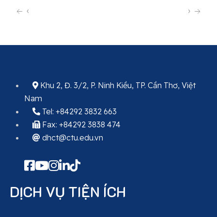
‹
›
Khu 2, Đ. 3/2, P. Ninh Kiều, TP. Cần Thơ, Việt
Nam
Tel: +84292 3832 663
Fax: +84292 3838 474
dhct@ctu.edu.vn
DỊCH VỤ TIỆN ÍCH