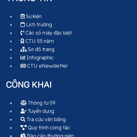
Sự kiện
Lịch trường
Các số máy đặc biệt
CTU 55 năm
Sơ đồ trang
Infographic
CTU eNewsletter
CÔNG KHAI
Thông tư 09
Tuyển dụng
Tra cứu văn bằng
Quy trình công tác
Báo cáo thường niên