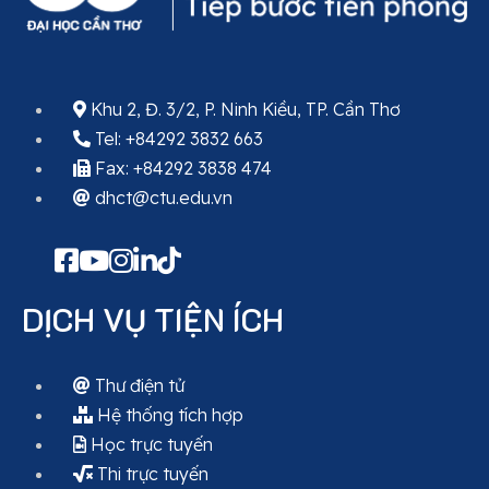
Khu 2, Đ. 3/2, P. Ninh Kiều, TP. Cần Thơ
Tel: +84292 3832 663
Fax: +84292 3838 474
dhct@ctu.edu.vn
DỊCH VỤ TIỆN ÍCH
Thư điện tử
Hệ thống tích hợp
Học trực tuyến
Thi trực tuyến