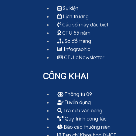
Sự kiện
Lịch trường
Các số máy đặc biệt
CTU 55 năm
Sơ đồ trang
Infographic
CTU eNewsletter
CÔNG KHAI
Thông tư 09
Tuyển dụng
Tra cứu văn bằng
Quy trình công tác
Báo cáo thường niên
Tạp chí Khoa học ĐHCT