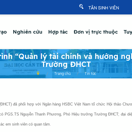
TÂN SINH VIÊN
tạo
Nghiên cứu
Hợp tác
Đơn vị trực thuộc
Tuy
ình “Quản lý tài chính và hướng ng
Trường ĐHCT
Trang chủ
Tin tức
ĐHCT) đã phối hợp với Ngân hàng HSBC Việt Nam tổ chức Hội thảo Chương
o có PGS.TS Nguyễn Thanh Phương, Phó Hiệu trưởng Trường ĐHCT; đại diện
các em sinh viên có quan tâm.