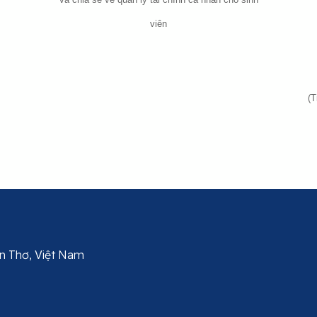
viên
(T
Cần Thơ, Việt Nam