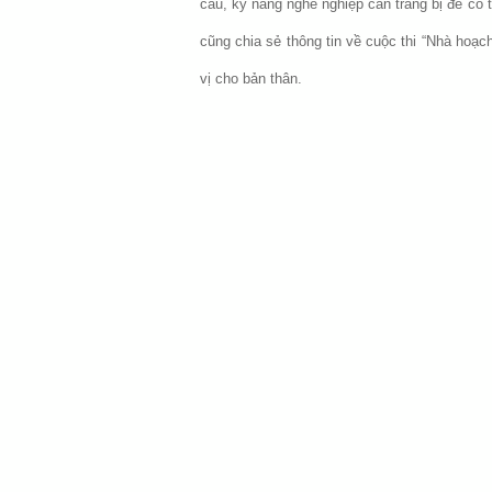
cầu, kỹ năng nghề nghiệp cần trang bị để có 
cũng chia sẻ thông tin về cuộc thi “Nhà hoạc
vị cho bản thân.