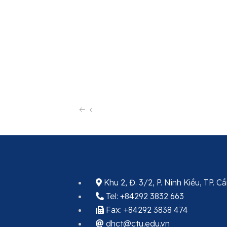
‹
Khu 2, Đ. 3/2, P. Ninh Kiều, TP. 
Tel: +84292 3832 663
Fax: +84292 3838 474
dhct@ctu.edu.vn