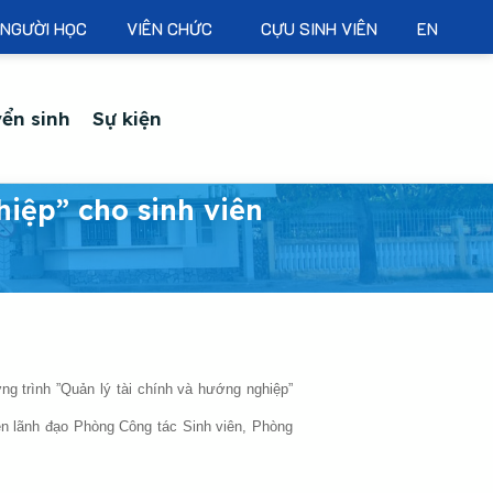
NGƯỜI HỌC
VIÊN CHỨC
CỰU SINH VIÊN
EN
ển sinh
Sự kiện
hiệp” cho sinh viên
 trình ”Quản lý tài chính và hướng nghiệp”
 lãnh đạo Phòng Công tác Sinh viên, Phòng