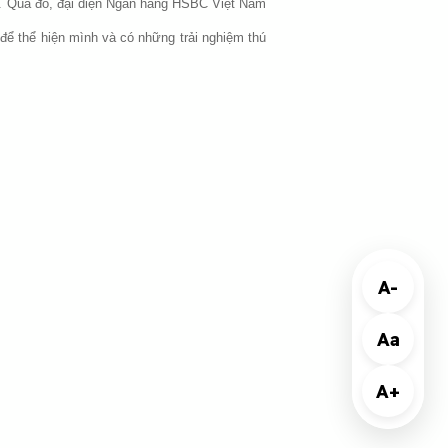
ờng. Qua đó, đại diện Ngân hàng HSBC Việt Nam
 để thể hiện mình và có những trải nghiệm thú
A-
Aa
A+