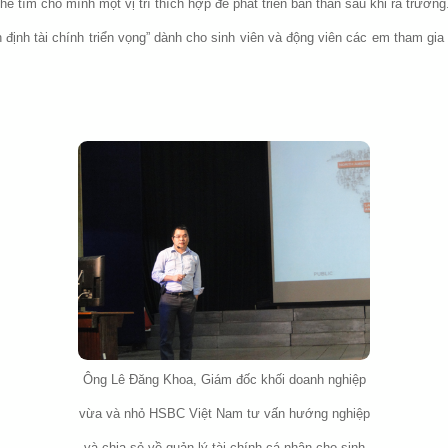
thể tìm cho mình một vị trí thích hợp để phát triển bản thân sau khi ra trư
h định tài chính triển vọng” dành cho sinh viên và động viên các em tham gia
Ông Lê Đăng Khoa, Giám đốc khối doanh nghiệp
vừa và nhỏ HSBC Việt Nam tư vấn hướng nghiệp
và chia sẻ về quản lý tài chính cá nhân cho sinh