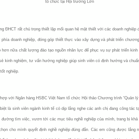
tổ chức tại Hội trường Lớn
ng ĐHCT rất chú trọng thiết lập mối quan hệ mật thiết với các doanh nghiệp
ừ phía doanh nghiệp, đóng góp thiết thực vào xây dựng và phát triển chươn
 hơn nữa chất lượng đào tạo nguồn nhân lực để phục vụ sự phát triển kinh 
ẻ kinh nghiệm, tư vấn hướng nghiệp giúp sinh viên có định hướng và chuẩn 
tốt nghiệp.
 hợp với Ngân hàng HSBC Việt Nam tổ chức Hội thảo Chương trình “Quản lý 
iệt là sinh viên ngành kinh tế có dịp lắng nghe các anh chị đang công tác t
đường tìm việc, vươn tới các mục tiêu nghề nghiệp của mình, trang bị khả 
a chọn cho mình quyết định nghề nghiệp đúng đắn. Các em cũng được lắng 