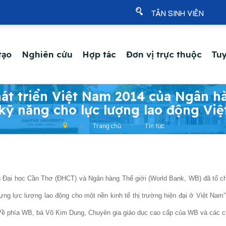
TÂN SINH VIÊN
tạo
Nghiên cứu
Hợp tác
Đơn vị trực thuộc
Tuy
át triển Việt Nam 2014 của Ngân h
 kỹ năng cho lực lượng lao động Vi
Trang chủ
Tin tức
 Đại học Cần Thơ (ĐHCT) và Ngân hàng Thế giới (World Bank, WB) đã tổ chứ
ựng lực lượng lao động cho một nền kinh tế thị trường hiện đại ở Việt Nam”.
 Về phía WB, bà Võ Kim Dung, Chuyên gia giáo dục cao cấp của WB và các ch