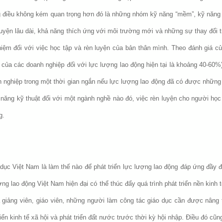
ng điều không kém quan trọng hơn đó là những nhóm kỹ năng “mềm”, kỹ năng 
 luyện lâu dài, khả năng thích ứng với môi trường mới và những sự thay đổi t
hiệm đối với việc học tập và rèn luyện của bản thân mình. Theo đánh giá c
 của các doanh nghiệp đối với lực lượng lao động hiện tại là khoảng 40-60%
nh nghiệp trong một thời gian ngắn nếu lực lượng lao động đã có được nhữn
 năng kỹ thuật đối với một ngành nghề nào đó, việc rèn luyện cho người học 
g.
 dục Việt Nam là làm thế nào để phát triển lực lượng lao động đáp ứng đầy 
ượng lao động Việt Nam hiện đại có thể thúc đẩy quá trình phát triển nền kin
a giảng viên, giáo viên, những người làm công tác giáo dục cần được nâng
riển kinh tế xã hội và phát triển đất nước trước thời kỳ hội nhập. Điều đó cũ