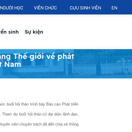
NGƯỜI HỌC
VIÊN CHỨC
CỰU SINH VIÊN
EN
ển sinh
Sự kiện
àng Thế giới về phát
ệt Nam
c buổi hội thảo trình bày Báo cáo Phát triển
 Tham dự buổi hội thảo có đại diện lãnh đạo,
uyên viên chuyên trách đã đến chia sẻ thông