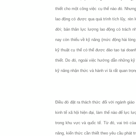
thiết cho một công việc cụ thể nào đó. Như
lao động có được qua quá trình tích lũy, rèn
đời; bản thân lực lượng lao động có trách n
nay còn thiếu về kỹ năng (mức động hài lòng
kỹ thuật cụ thể có thể được đào tạo tại doa
thiết. Do đó, ngoài việc hướng dẫn những kỹ
kỹ năng nhận thức và hành vi là rất quan trọn
Điều đó đặt ra thách thức đối với ngành giáo
kinh tế xã hội hiện đại, làm thế nào để lực l
trong khu vực và quốc tế. Từ đó, vai trò củ
năng, kiến thức cần thiết theo yêu cầu phát t