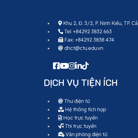
Khu 2, Đ. 3/2, P. Ninh Kiều, TP. 
Tel: +84292 3832 663
Fax: +84292 3838 474
dhct@ctu.edu.vn
DỊCH VỤ TIỆN ÍCH
Thư điện tử
Hệ thống tích hợp
Học trực tuyến
Thi trực tuyến
Văn phòng điện tử