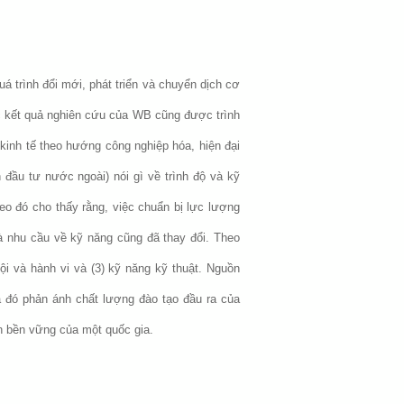
 trình đổi mới, phát triển và chuyển dịch cơ
các kết quả nghiên cứu của WB cũng được trình
 kinh tế theo hướng công nghiệp hóa, hiện đại
đầu tư nước ngoài) nói gì về trình độ và kỹ
eo đó cho thấy rằng, việc chuẩn bị lực lượng
và nhu cầu về kỹ năng cũng đã thay đổi. Theo
i và hành vi và (3) kỹ năng kỹ thuật. Nguồn
a đó phản ánh chất lượng đào tạo đầu ra của
ển bền vững của một quốc gia.