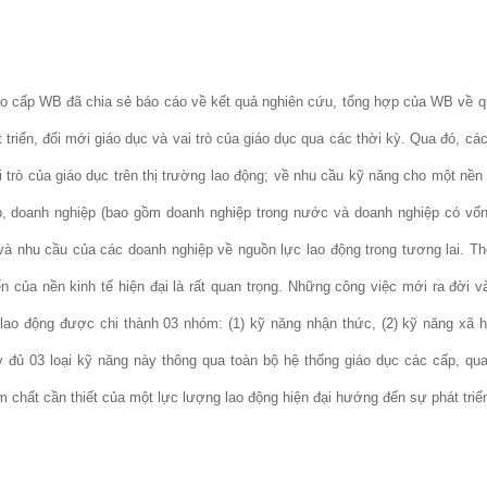
o cấp WB đã chia sẻ báo cáo về kết quả nghiên cứu, tổng hợp của WB về quá
 triển, đổi mới giáo dục và vai trò của giáo dục qua các thời kỳ. Qua đó, 
 trò của giáo dục trên thị trường lao động; về nhu cầu kỹ năng cho một nền
p, doanh nghiệp (bao gồm doanh nghiệp trong nước và doanh nghiệp có vốn 
à nhu cầu của các doanh nghiệp về nguồn lực lao động trong tương lai. Th
n của nền kinh tế hiện đại là rất quan trọng. Những công việc mới ra đời 
ao động được chi thành 03 nhóm: (1) kỹ năng nhận thức, (2) kỹ năng xã hộ
y đủ 03 loại kỹ năng này thông qua toàn bộ hệ thống giáo dục các cấp, qu
m chất cần thiết của một lực lượng lao động hiện đại hướng đến sự phát tri