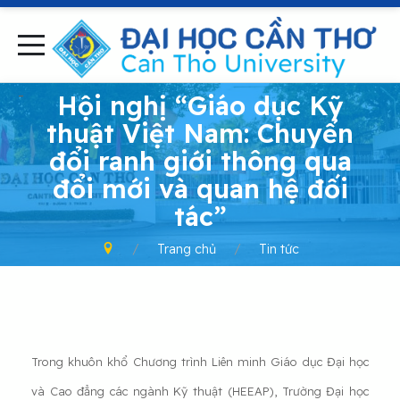
-
Hội nghị “Giáo dục Kỹ
thuật Việt Nam: Chuyển
đổi ranh giới thông qua
đổi mới và quan hệ đối
tác”
Trang chủ
Tin tức
Trong khuôn khổ Chương trình Liên minh Giáo dục Đại học
và Cao đẳng các ngành Kỹ thuật (HEEAP), Trường Đại học