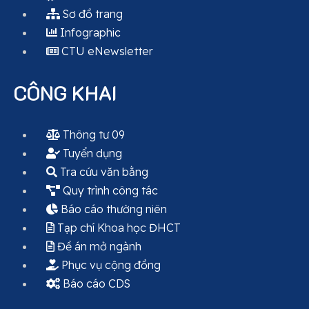
Sơ đồ trang
Infographic
CTU eNewsletter
CÔNG KHAI
Thông tư 09
Tuyển dụng
Tra cứu văn bằng
Quy trình công tác
Báo cáo thường niên
Tạp chí Khoa học ĐHCT
Đề án mở ngành
Phục vụ cộng đồng
Báo cáo CDS