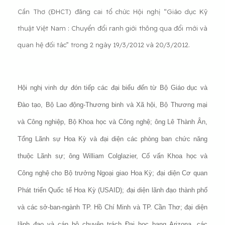
Cần Thơ (ĐHCT) đăng cai tổ chức Hội nghị “Giáo dục Kỹ
thuật Việt Nam : Chuyển đổi ranh giới thông qua đổi mới và
quan hệ đối tác” trong 2 ngày 19/3/2012 và 20/3/2012.
Hội nghị vinh dự đón tiếp các đại biểu đến từ Bộ Giáo dục và
Đào tạo, Bộ Lao động-Thương binh và Xã hội, Bộ Thương mại
và Công nghiệp, Bộ Khoa học và Công nghệ; ông Lê Thành Ân,
Tổng Lãnh sự Hoa Kỳ và đại diện các phòng ban chức năng
thuộc Lãnh sự; ông William Colglazier, Cố vấn Khoa học và
Công nghệ cho Bộ trưởng Ngoại giao Hoa Kỳ; đại diện Cơ quan
Phát triển Quốc tế Hoa Kỳ (USAID); đại diện lãnh đạo thành phố
và các sở-ban-ngành TP. Hồ Chí Minh và TP. Cần Thơ; đại diện
lãnh đạo và cán bộ chuyên trách
Đại học bang Arizona, các