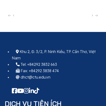
‹
›
Khu 2, Đ. 3/2, P. Ninh Kiều, TP. Cần Thơ, Việt
Nam
Tel: +84292 3832 663
Fax: +84292 3838 474
dhct@ctu.edu.vn
DỊCH VỤ TIỆN ÍCH