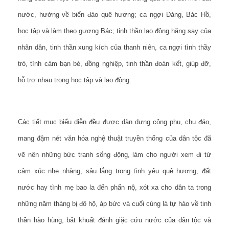
nước, hướng về biển đảo quê hương; ca ngợi Đảng, Bác Hồ,
học tập và làm theo gương Bác; tinh thần lao động hăng say của
nhân dân, tinh thần xung kích của thanh niên, ca ngợi tình thầy
trò, tình cảm bạn bè, đồng nghiệp, tinh thần đoàn kết, giúp đỡ,
hỗ trợ nhau trong học tập và lao động.
Các tiết mục biểu diễn đều được dàn dựng công phu, chu đáo,
mang đậm nét văn hóa nghệ thuật truyền thống của dân tộc đã
vẽ nên những bức tranh sống động, làm cho người xem đi từ
cảm xúc nhẹ nhàng, sâu lắng trong tình yêu quê hương, đất
nước hay tình mẹ bao la đến phẩn nộ, xót xa cho dân ta trong
những năm tháng bị đô hộ, áp bức và cuối cùng là tự hào về tinh
thần hào hùng, bất khuất đánh giặc cứu nước của dân tộc và