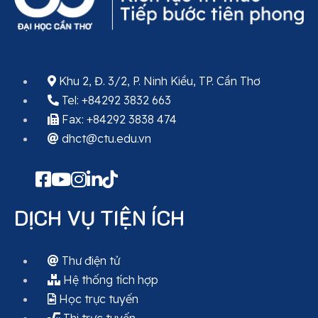
Khu 2, Đ. 3/2, P. Ninh Kiều, TP. Cần Thơ
Tel: +84292 3832 663
Fax: +84292 3838 474
dhct@ctu.edu.vn
DỊCH VỤ TIỆN ÍCH
Thư điện tử
Hệ thống tích hợp
Học trực tuyến