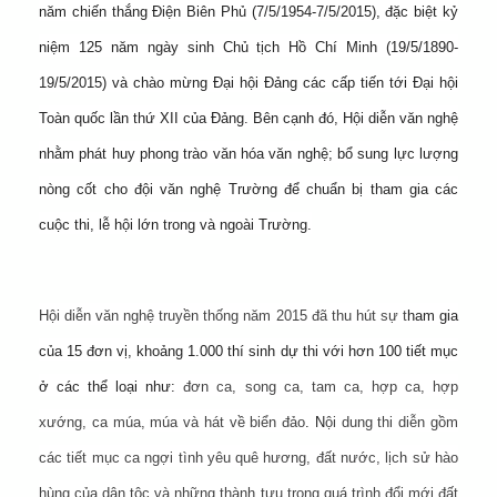
năm chiến thắng Điện Biên Phủ (7/5/1954-7/5/2015), đặc biệt kỷ
niệm 125 năm ngày sinh Chủ tịch Hồ Chí Minh (19/5/1890-
19/5/2015) và chào mừng Đại hội Đảng các cấp tiến tới Đại hội
Toàn quốc lần thứ XII của Đảng. Bên cạnh đó, Hội diễn văn nghệ
nhằm phát huy phong trào văn hóa văn nghệ; bổ sung lực lượng
nòng cốt cho đội văn nghệ Trường để chuẩn bị tham gia các
cuộc thi, lễ hội lớn trong và ngoài Trường.
Hội diễn văn nghệ truyền thống năm 2015 đã thu hút sự t
ham gia
của 15 đơn vị, khoảng 1.000 thí sinh dự thi với hơn 100 tiết mục
ở các thể loại như:
đơn ca, song ca, tam ca, hợp ca, hợp
xướng, ca múa, múa và hát về biển đảo
. N
ội dung thi diễn gồm
các tiết mục ca ngợi tình yêu quê hương, đất nước, lịch sử hào
hùng của dân tộc và những thành tựu trong quá trình đổi mới đất