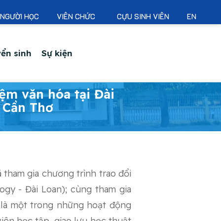
NGƯỜI HỌC
VIÊN CHỨC
CỰU SINH VIÊN
EN
ển sinh
Sự kiện
iệm văn hóa tại Đài
c Cần Thơ
 tham gia chương trình trao đổi
ogy - Đài Loan); cùng tham gia
 là một trong những hoạt động
iên học tập, giao lưu học thuật