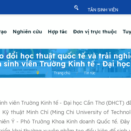
TÂN SINH VIÊN
tạo
Nghiên cứu
Hợp tác
Đơn vị trực thuộc
Tuy
o đổi học thuật quốc tế và trải ngh
 sinh viên Trường Kinh tế - Đại họ
Trang chủ
Tin tức
inh viên Trường Kinh tế - Đại học Cần Thơ (ĐHCT) đã
c Kỹ thuật Minh Chí (Ming Chi University of Technol
Thiên Ý - Phó Trưởng Khoa Kinh doanh Quốc tế. Đây
iển khai thường xuyên nhằm tạo điều kiện để sinh v