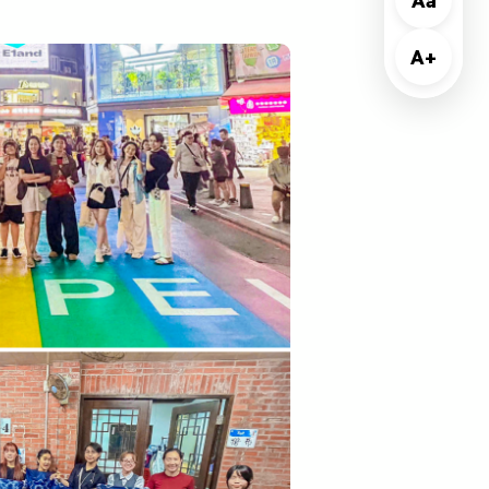
Aa
A+