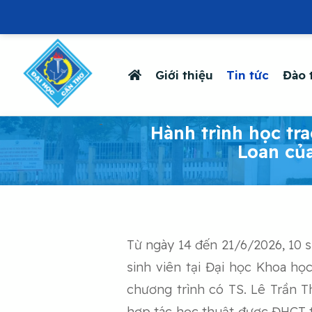
Giới thiệu
Tin tức
Đào 
-
Hành trình học tra
Loan của
Từ ngày 14 đến 21/6/2026, 10 s
sinh viên tại Đại học Khoa họ
chương trình có TS. Lê Trần 
hợp tác học thuật được ĐHCT tr