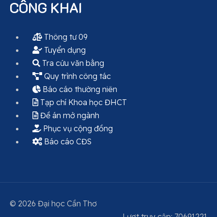
CÔNG KHAI
Thông tư 09
Tuyển dụng
Tra cứu văn bằng
Quy trình công tác
Báo cáo thường niên
Tạp chí Khoa học ĐHCT
Đề án mở ngành
Phục vụ cộng đồng
Báo cáo CĐS
© 2026 Đại học Cần Thơ
Lượt truy cập:
7
0
6
9
1
2
2
1