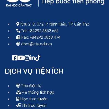
Khu 2, Đ. 3/2, P. Ninh Kiều, TP. Cần Thơ
Tel: +84292 3832 663
Fax: +84292 3838 474
dhct@ctu.edu.vn
DỊCH VỤ TIỆN ÍCH
Thư điện tử
Hệ thống tích hợp
Học trực tuyến
Thi trực tuyến