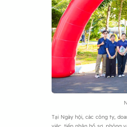
N
Tại Ngày hội, các công ty, do
việc, tiếp nhận hồ sơ, phỏng v