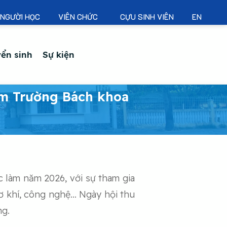
NGƯỜI HỌC
VIÊN CHỨC
CỰU SINH VIÊN
EN
ển sinh
Sự kiện
àm Trường Bách khoa
 làm năm 2026, với sự tham gia
cơ khí, công nghệ… Ngày hội thu
ng.