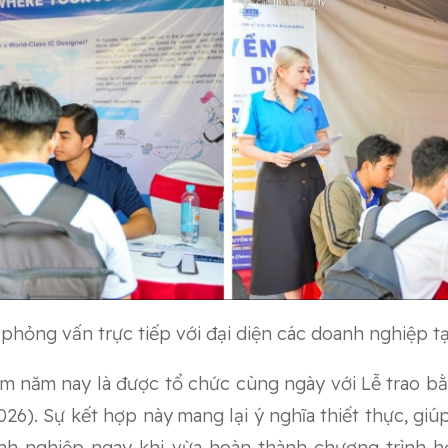
 phỏng vấn trực tiếp với đại diện các doanh nghiệp tạ
àm năm nay là được tổ chức cùng ngày với Lễ trao b
26). Sự kết hợp này mang lại ý nghĩa thiết thực, giú
oanh nghiệp ngay khi vừa hoàn thành chương trình 