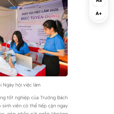
Aa
A+
i Ngày hội việc làm
ằng tốt nghiệp của Trường Bách
p sinh viên có thể tiếp cận ngay
học, góp phần rút ngắn khoảng