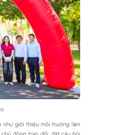
hơ
 như giới thiệu môi trường làm
 chủ động trao đổi, đặt câu hỏi