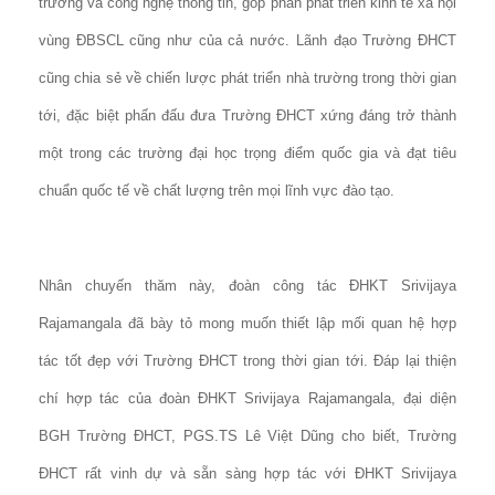
trường và công nghệ thông tin, góp phần phát triển kinh tế xã hội
vùng ĐBSCL cũng như của cả nước. Lãnh đạo Trường ĐHCT
cũng chia sẻ về chiến lược phát triển nhà trường trong thời gian
tới, đặc biệt phấn đấu đưa Trường ĐHCT xứng đáng trở thành
một trong các trường đại học trọng điểm quốc gia và đạt tiêu
chuẩn quốc tế về chất lượng trên mọi lĩnh vực đào tạo.
Nhân chuyến thăm này, đoàn công tác ĐHKT Srivijaya
Rajamangala đã bày tỏ mong muốn thiết lập mối quan hệ hợp
tác tốt đẹp với Trường ĐHCT trong thời gian tới. Đáp lại thiện
chí hợp tác của đoàn ĐHKT Srivijaya Rajamangala, đại diện
BGH Trường ĐHCT, PGS.TS Lê Việt Dũng cho biết, Trường
ĐHCT rất vinh dự và sẵn sàng hợp tác với ĐHKT Srivijaya