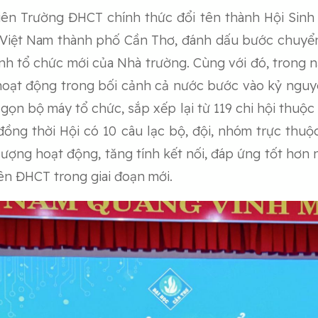
iên Trường ĐHCT chính thức đổi tên thành Hội Sin
 Việt Nam thành phố Cần Thơ, đánh dấu bước chuyển
nh tổ chức mới của Nhà trường. Cùng với đó, trong 
hoạt động trong bối cảnh cả nước bước vào kỷ nguyên
 gọn bộ máy tổ chức, sắp xếp lại từ 119 chi hội thuộc 
; đồng thời Hội có 10 câu lạc bộ, đội, nhóm trực thu
ượng hoạt động, tăng tính kết nối, đáp ứng tốt hơn 
iên ĐHCT trong giai đoạn mới.