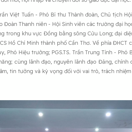
rần Việt Tuấn - Phó Bí thư Thành đoàn, Chủ tịch Hộ
o Đoàn Thanh niên - Hội Sinh viên các trường đại họ
ẳng trong khu vực Đồng bằng sông Cửu Long; đại di
NCS Hồ Chí Minh thành phố Cần Thơ. Về phía ĐHCT c
, Phó Hiệu trưởng; PGS.TS. Trần Trung Tính - Phó B
 năng; cùng lãnh đạo, nguyên lãnh đạo Đảng, chính 
âm, tin tưởng và kỳ vọng đối với vai trò, trách nhiệm