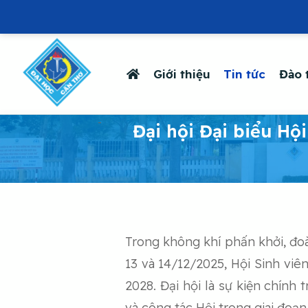
Giới thiệu
Tin tức
Đào 
-
Đại hội Đại biểu Hộ
Trong không khí phấn khởi, đoà
13 và 14/12/2025, Hội Sinh viê
2028. Đại hội là sự kiện chính
và công tác Hội trong giai đoạn