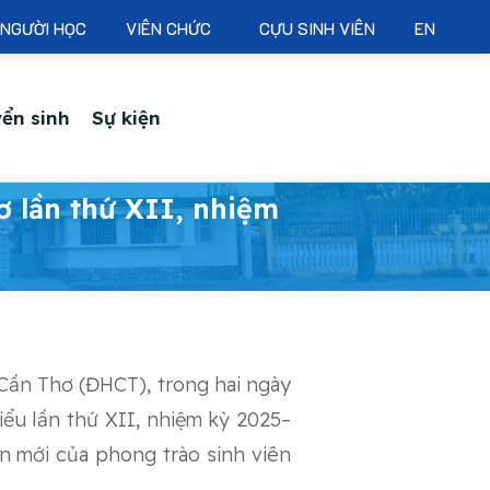
NGƯỜI HỌC
VIÊN CHỨC
CỰU SINH VIÊN
EN
ển sinh
Sự kiện
ơ lần thứ XII, nhiệm
 Cần Thơ (ĐHCT), trong hai ngày
iểu lần thứ XII, nhiệm kỳ 2025–
ển mới của phong trào sinh viên