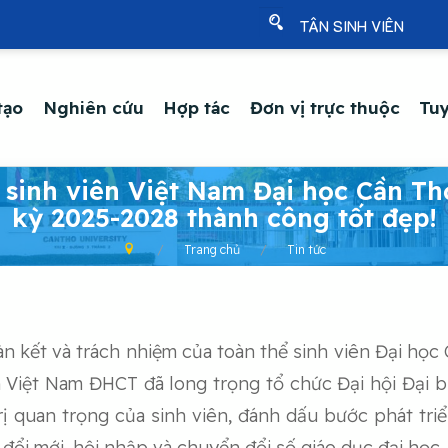
TÂN SINH VIÊN
tạo
Nghiên cứu
Hợp tác
Đơn vị trực thuộc
Tuy
i sinh viên Việt Nam Đại học Cần Th
kỳ 2025-2028 thành công tốt đẹp!
Trang chủ
Tin tức
n kết và trách nhiệm của toàn thể sinh viên Đại học
n Việt Nam ĐHCT đã long trọng tổ chức Đại hội Đại b
 trị quan trọng của sinh viên, đánh dấu bước phát tri
 đổi mới, hội nhập và chuyển đổi số giáo dục đại học.