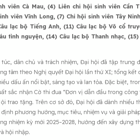
nh viên Cà Mau, (4) Liên chi hội sinh viên Cần T
inh viên Vĩnh Long, (7) Chi hội sinh viên Tây Nin
 Câu lạc bộ Tiếng Anh, (11) Câu lạc bộ Võ cổ truy
áu tình nguyện, (14) Câu lạc bộ Thanh nhạc, (15)
túc, dân chủ và trách nhiệm, Đại hội đã tập trung 
ọng tâm theo Nghị quyết Đại hội lần thứ XI; tổng kết 
iều dấu ấn nổi bật, sáng tạo và lan tỏa. Đặc biệt, t
ất sắc nhận Cờ thi đua “Đơn vị dẫn đầu trong công 
i trao tặng. Trên cơ sở đó, Đại hội đã dành nhiều th
 định phương hướng, mục tiêu, nhiệm vụ và giải pháp
ong nhiệm kỳ mới 2025–2028, hướng đến xây dựng th
và hội nhập.