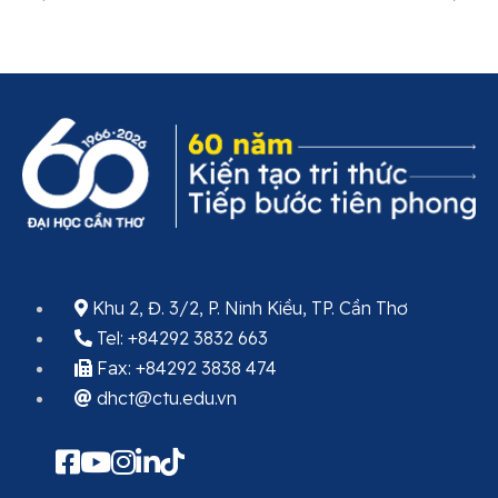
Khu 2, Đ. 3/2, P. Ninh Kiều, TP. Cần Thơ
Tel: +84292 3832 663
Fax: +84292 3838 474
dhct@ctu.edu.vn