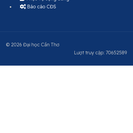
Báo cáo CĐS
© 2026 Đại học Cần Thơ
Lượt truy cập:
7
0
6
5
2
5
8
9