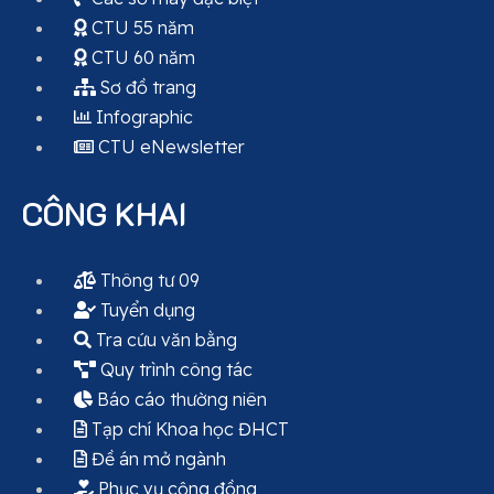
CTU 55 năm
CTU 60 năm
Sơ đồ trang
Infographic
CTU eNewsletter
CÔNG KHAI
Thông tư 09
Tuyển dụng
Tra cứu văn bằng
Quy trình công tác
Báo cáo thường niên
Tạp chí Khoa học ĐHCT
Đề án mở ngành
Phục vụ cộng đồng